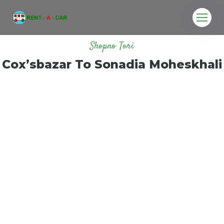
Shopno Tori
Cox’sbazar To Sonadia Moheskhali