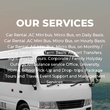
OUR SERVICES
Car Rental ,AC Mini bus, Micro Bus, on Daily Basis.
Car Rental ,AC Mini Bus, Micro Bus, on Hourly Basis.
Car Rental ,AC Mini Bus, Micro Bus, on Monthly /
Long-Term/ Short Term Basis. Airport Transfers.
Sight- Seeing Tours. Corporate / Family Holyday
Outings.Ambulance service Office, University,
Home, School Pick-Up and Drop- trips. Package
Tours and Travel. Event Support and Management
Services.