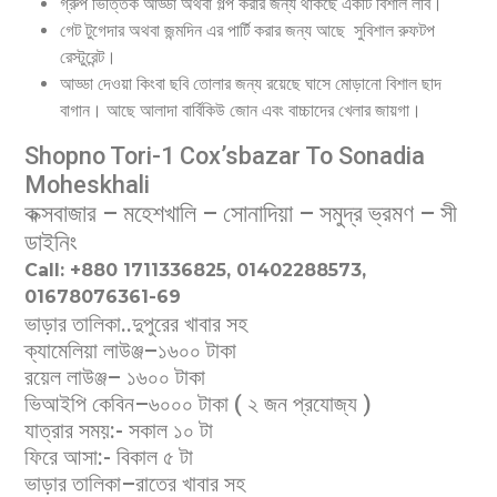
গ্রুপ ভিত্তিক আড্ডা অথবা গল্প করার জন্য থাকছে একটি বিশাল লবি।
গেট টুগেদার অথবা জন্মদিন এর পার্টি করার জন্য আছে সুবিশাল রুফটপ
রেস্টুরেন্ট।
আড্ডা দেওয়া কিংবা ছবি তোলার জন্য রয়েছে ঘাসে মোড়ানো বিশাল ছাদ
বাগান। আছে আলাদা বার্বিকিউ জোন এবং বাচ্চাদের খেলার জায়গা।
Shopno Tori-1 Cox’sbazar To Sonadia
Moheskhali
কক্সবাজার – মহেশখালি – সোনাদিয়া – সমুদ্র ভ্রমণ – সী
ডাইনিং
Call: +880 1711336825, 01402288573,
01678076361-69
ভাড়ার তালিকা..দুপুরের খাবার সহ
ক্যামেলিয়া লাউঞ্জ–১৬০০ টাকা
রয়েল লাউঞ্জ– ১৬০০ টাকা
ভিআইপি কেবিন–৬০০০ টাকা ( ২ জন প্রযোজ্য )
যাত্রার সময়:- সকাল ১০ টা
ফিরে আসা:- বিকাল ৫ টা
ভাড়ার তালিকা–রাতের খাবার সহ