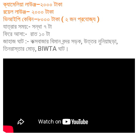
ক্যামেলিয়া লাউঞ্জ–২০০০ টাকা
রয়েল লাউঞ্জ– ২০০০ টাকা
ভিআইপি কেবিন–৮০০০ টাকা ( ২ জন প্রযোজ্য )
যাত্রার সময়:- সন্ধা ৭ টা
ফিরে আসা:- রাত ১০ টা
জাহাজ ঘাট :- কক্সবাজার বিমান বন্দর সড়ক, উত্তর নুনিয়াছড়া,
তিনরাস্তার মোড়, BIWTA ঘাট।