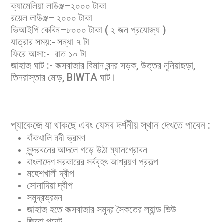
ক্যামেলিয়া লাউঞ্জ–২০০০ টাকা
রয়েল লাউঞ্জ– ২০০০ টাকা
ভিআইপি কেবিন–৮০০০ টাকা ( ২ জন প্রযোজ্য )
যাত্রার সময়:- সন্ধা ৭ টা
ফিরে আসা:- রাত ১০ টা
জাহাজ ঘাট :- কক্সবাজার বিমান বন্দর সড়ক, উত্তর নুনিয়াছড়া,
তিনরাস্তার মোড়, BIWTA ঘাট।
প্যাকেজে যা থাকছে এবং যেসব দর্শনীয় স্থান দেখতে পাবেন :
বাঁকখালি নদী ভ্রমণ
সুন্দরবনের আদলে গড়ে উঠা ম্যানগ্রোবন
বাংলাদেশ সরকারের সর্ববৃহৎ আশ্রয়ণ প্রকল্প
মহেশখালী দ্বীপ
সোনাদিয়া দ্বীপ
সমুদ্রভ্রমন
জাহাজ হতে কক্সবাজার সমুদ্র সৈকতের ল্যান্ড ভিউ
জিরো পয়েন্ট