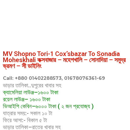
MV Shopno Tori-1 Cox’sbazar To Sonadia
Moheskhali কক্সবাজার – মহেশখালি – সোনাদিয়া – সমুদ্র
ভ্রমণ – সী ডাইনিং
Call: +880 01402288573, 01678076361-69
ভাড়ার তালিকা..দুপুরের খাবার সহ
ক্যামেলিয়া লাউঞ্জ–১৬০০ টাকা
রয়েল লাউঞ্জ– ১৬০০ টাকা
ভিআইপি কেবিন–৬০০০ টাকা ( ২ জন প্রযোজ্য )
যাত্রার সময়:- সকাল ১০ টা
ফিরে আসা:- বিকাল ৫ টা
ভাড়ার তালিকা–রাতের খাবার সহ