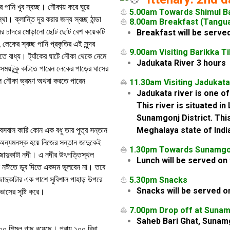
পানি খুব স্বচ্ছ। নৌকায় করে ঘুরে
⛵
5.00am Towards Shimul Ba
ক্লান্তি দূর করার জন্য স্বচ্ছ ঠান্ডা
⛵
8.00am Breakfast (Tangua
ের চাদরে মোড়ানো ছোট ছোট বেশ কয়েকটি
Breakfast will be served
েকের স্বচ্ছ পানি প্রকৃতির এই সুন্দর
⛵
9.00am Visiting Barikka T
 বাধ্য। ট্যাঁকের ঘাটে নৌকা থেকে নেমে
Jadukata River 3 hours
সময়টুকু কাটতে পারেন লেকের পাড়ের ঘাসের
লে নৌকা ভ্রমণ অথবা করতে পারেন
⛵
11.30am Visiting Jadukata
Jadukata river is one of
This river is situated i
Sunamgonj District. Thi
বসবাস কারি কোন এক বধু তার পুত্র সন্তান
Meghalaya state of Indi
অন্যমনস্ক হয়ে নিজের সন্তান জাদুকেই
⛵
1.30pm Towards Sunamgo
জাদুকাটা নদী। এ নদীর উৎপত্তিস্থল
Lunch will be served on 
েলে নঈতে ডূব দিতে একদম ভূলবেন না। তবে
াদুকাটার এক পাশে সুবিশাল পাহাড় উপরে
⛵
5.30pm Snacks
Snacks will be served o
াসের সৃষ্টি করে।
⛵
7.00pm Drop off at Suna
Saheb Bari Ghat, Sunam
০০ শিমুল গাছ রয়েছে। প্রায় ১০০ বিঘা