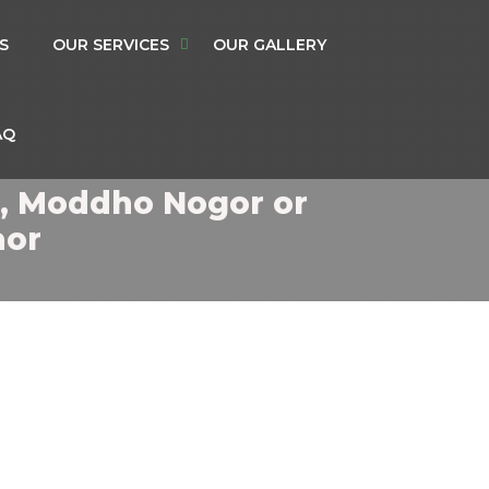
S
OUR SERVICES
OUR GALLERY
AQ
t, Moddho Nogor or
aor