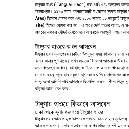
টাঙ্গুয়ার হাওর ( Tanguar Haor ) মাছ, পাখি এবং অন্যান্য জ
অভয়াশ্রম। ১৯৯৯ সালে গনপ্রজাতন্ত্রী বাংলাদেশ সরকার টাঙ্গু
Area) হিসেবে ঘোষনা করে এবং ২০০০ সালের ২০ জানুয়ারি টাঙ্গু
site) হিসেবে ঘোষণা করা হয়। এ হাওর দেশী মাছের আধার, এ হাওর
হাওরের অপরূপ সৌন্দর্য দেখতে হলে আপনাকে অবশ্যই এখানে আ
টাঙ্গুয়ার হাওরে কখন আসবেন
টাঙ্গুয়ার হাওর ভ্রমণের সব চাইতে উপযুক্ত সময় বর্ষাকাল। ভারত
কানায় কানায় পূর্ণ থাকে। তখন হাওরের বিশালতা আপনাকে ভীষণ ভ
এসে পড়েছেন আপনি। বর্ষা ছাড়াও শীতে চলে আসতে পারেন হাওর 
চোখ যাবে শুধু সবুজ আর সবুজ। হাওরের মাঝ দিয়ে সাপের মত এঁকে ব
উড়ে আসা অতিথি পাখি আপনাকে বিমোহিত করবে। শীতে শিমুল ফুল
রক্তিম আভা ধারণ করে।
টাঙ্গুয়ার হাওরে কিভাবে আসবেন
ঢাকা থেকে সুনামগঞ্জ হয়ে টাঙ্গুয়ার হাওর
টাঙ্গুয়ার হাওর আসতে হলে আপনাকে প্রথমে আসতে হবে সুনামগঞ্জ
আসতে পারবেন। ঢাকার সায়দাবাদ থেকে প্রতিদিন শ্যামলী এন আর, শ