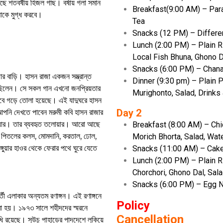
ে শতবর্ষীয় হিজল গাছ। বর্ষায় গলা সমান
Breakfast(9:00 AM) – Parat
নাকে মুগ্ধ করবে।
Tea
Snacks (12 PM) – Differen
Lunch (2:00 PM) – Plain R
Local Fish Bhuna, Ghono Da
Snacks (6:00 PM) – Chana
ার বাড়ি। হাসন রাজা একজন সম্ভ্রান্ত
Dinner (9:30 pm) – Plain 
রেছিলেন। সে সকল গান এখনো জনপ্রিয়তার
Murighonto, Salad, Drinks
হিসেবে গড়ে তোলা হয়েছে। এই যাদুঘরে হাসন
Day 2
নি দেখতে পাবেন মরুমী কবি হাসন রাজার
 চেয়ার। তার ব্যবহৃত তলোয়ার। আরো আছে
Breakfast (8:00 AM) – Chi
ানি, পিতলের কলস, মোমদানি, করতাল, ঢোল,
Morich Bhorta, Salad, Wat
াঙ্গুয়ার হাওর থেকে ফেরার পথে ঘুরে যেতে
Snacks (11:00 AM) – Cake
Lunch (2:00 PM) – Plain R
Chorchori, Ghono Dal, Sal
Snacks (6:00 PM) – Egg 
বর্তী এলাকার অন্যতম রণাঙ্গন। এই রণাঙ্গনে
Policy
রা হয়। ১৯৭৩ সালে শহীদদের স্মরনে
Cancellation
ধি রয়েছে। সুউচু পাহাড়ের পাদদেশে লুকিয়ে