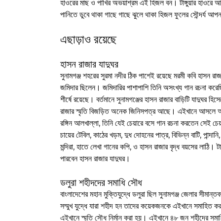
হাওরের মাছ ও পাখির অভয়াশ্রম এই হিজল বন। টাঙ্গুয়ার হাওরে আছ
পানিতে ডুবে থাকা গাছে গাছে ঝুলে থাকা হিজল ফুলের সৌন্দর্য আপ
এছাড়াও রয়েছে
হাসন রাজার যাদুঘর
সুনামগঞ্জ শহরের সুরমা নদীর ঠিক পাশেই রয়েছে মরমী কবি হাসন রাজ
জমিদার ছিলেন। জমিদারির পাশাপাশি তিনি অসংখ্য গান রচনা ক
শীর্ষে রয়েছে। বর্তমানে সুনামগঞ্জের হাসন রাজার বাড়িটি যাদুঘর 
রাজার স্মৃতি বিজড়িত অনেক জিনিসপত্র আছে। এইখানে আসলে আপ
রঙ্গিন আলখাল্লা, তিনি যেই চেয়ারে বসে গান রচনা করতেন সেই
চায়ের টেবিল, কাঠের খড়ম, দুধ দোহনের পাত্র, বিভিন্ন বাটি, পান্দ
মন্দিরা, হাতে লেখা গানের কপি, ও হাসন রাজার বৃদ্ধ বয়সের লাঠি। ট
পারবেন হাসন রাজার যাদুঘর।
ডলুরা শহীদদের সমাধি সৌধ
বাংলাদেশের মহান মুক্তিযুদ্ধে ডলুরা ছিল সুনামগঞ্জ জেলার সীমান্ত
সম্মুখ যুদ্ধে যারা শহীদ হন তাদের কয়েকজনকে এইখানে সমাহিত ক
এইখানে স্মৃতি সৌধ নির্মান করা হয়। এইখানে ৪৮ জন শহীদের সমা