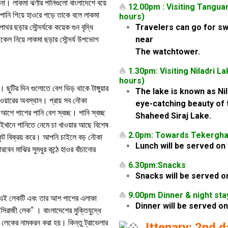
না। লাকমা ঝর্ণার পানিগুলো বাংলাদেশে বয়ে
⛵
12.00pm : Visiting Tangu
ে পানি গিয়ে হাওরে পড়ে তাকে বলে লাকমা
hours)
Travelers can go for sw
 ছড়ার সৌন্দর্যকে কয়েক গুন বৃদ্ধি
near
কেল নিয়ে লাকমা ছড়ার সৌন্দর্য উপভোগ
The watchtower.
⛵
1.30pm: Visiting Niladri 
hours)
টির দিন গুলোতে বেশ ভিড় থাকে টাঙ্গুয়ার
The lake is known as Ni
াওয়ারের অবস্থান। প্রায় সব নৌকা
eye-catching beauty of t
শে পাশের পানি বেশ স্বচ্ছ। পানি স্বচ্ছ
Shaheed Siraj Lake.
খানে পানিতে নেমে চা খাওয়ার আছে বিশেষ
⛵
2.0pm: Towards Tekergha
কুট বিক্রয় করে। আপনি চাইলে বড় নৌকা
Lunch will be served on 
েন মাঝির সুমধুর কন্ঠে হাওর বাঁচানোর
⛵
6.30pm:Snacks
Snacks will be served o
⛵
9.00pm Dinner & night st
ত। এই লেকটি এবং তার আশ পাশের এলাকা
Dinner will be served on
 সিরাজী লেক” । বাংলাদেশের মুক্তিযুদ্ধে
ই লেকের নামকরন করা হয়। কিন্তু ট্রাভেলার
Ittenary: 2nd d