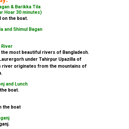
gan & Barikka Tila
r Hoar 30 minutes)
 on the boat.
ila and Shimul Bagan
 River
 the most beautiful rivers of Bangladesh.
n Laurergorh under Tahirpur Upazilla of
s river originates from the mountains of
a.
nj and Lunch
the boat.
n the boat
mganj
ganj.