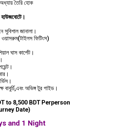
ন অধ্যায় তৈরি হোক
ক হাউজবোটে।
নে সুবিশাল জানালা।
ন ওয়াসরুম(টাইলস ফিটিংস)
িয়াল ঘাস কার্পেট।
শ।
পয়েন্ট।
াবার।
র্ভিস।
্ষ বাবুর্চি,এবং অভিঙ্গ টুর গাইড।
DT to 8,500 BDT Perperson
urney Date)
ys and 1 Night