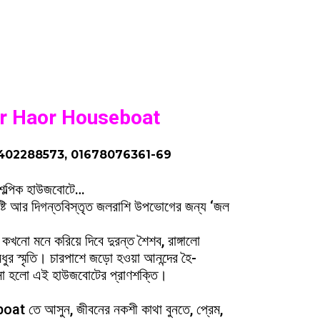
ar Haor Houseboat
01402288573, 01678076361-69
 শৈল্পিক হাউজবোটে…
েঘ, বৃষ্টি আর দিগন্তবিস্তৃত জলরাশি উপভোগের জন্য ‘জল
নো মনে করিয়ে দিবে দুরন্ত শৈশব, রাঙ্গালো
র স্মৃতি। চারপাশে জড়ো হওয়া আনন্দের হৈ-
াসা হলো এই হাউজবোটের প্রাণশক্তি।
 তে আসুন, জীবনের নকশী কাথা বুনতে, প্রেম,