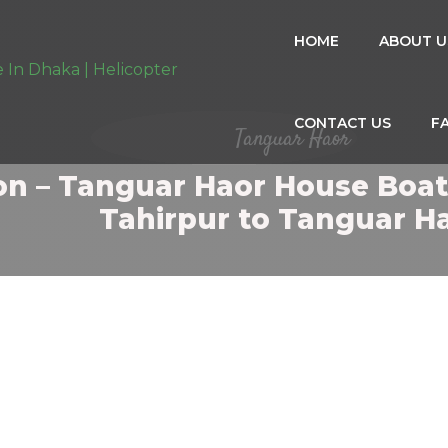
HOME
ABOUT U
CONTACT US
F
Tanguar Haor
on – Tanguar Haor House Boa
Tahirpur to Tanguar H