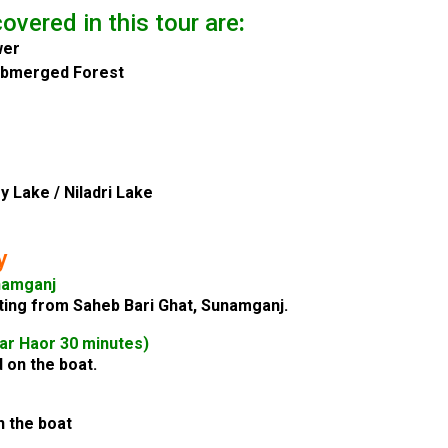
covered in this tour are
:
wer
Submerged Forest
y Lake / Niladri Lake
y
namganj
ing from Saheb Bari Ghat, Sunamganj.
ar Haor 30 minutes)
 on the boat.
n the boat