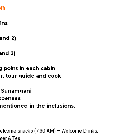
on
ins
and 2)
and 2)
 point in each cabin
r, tour guide and cook
m Sunamganj
expenses
entioned in the inclusions.
welcome snacks (7:30 AM) – Welcome Drinks,
ater & Tea