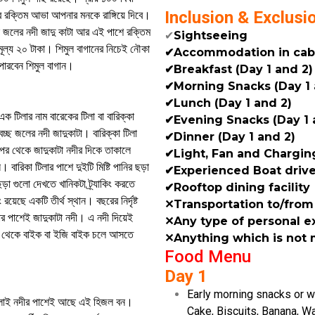
Inclusion & Exclusi
ের রক্তিম আভা আপনার মনকে রাঙ্গিয়ে দিবে।
ীল জলের নদী জাদু কাটা আর এই পাশে রক্তিম
✔
Sightseeing
ূল্য ২০ টাকা। শিমুল বাগানের নিচেই নৌকা
✔Accommodation in cab
পারবেন শিমুল বাগান।
✔Breakfast (Day 1 and 2)
✔Morning Snacks (Day 1 
✔Lunch (Day 1 and 2)
 টিলার নাম বারেকের টিলা বা বারিক্কা
✔Evening Snacks (Day 1 
চ্ছ জলের নদী জাদুকাটা। বারিক্কা টিলা
✔Dinner (Day 1 and 2)
পর থেকে জাদুকাটা নদীর দিকে তাকালে
✔Light, Fan and Charging
 বারিকা টিলার পাশে দুইটি মিষ্টি পানির ছড়া
✔Experienced Boat drive
া গুলো দেখতে খানিকটা ট্র্যাকিং করতে
✔Rooftop dining facility
ছে একটি তীর্থ স্থান। বছরের নির্দৃষ্ট
✕Transportation to/fro
ার পাশেই জাদুকাটা নদী। এ নদী দিয়েই
✕Any type of personal 
 থেকে বাইক বা ইজি বাইক চলে আসতে
✕Anything which is not m
Food Menu
Day 1
Early morning snacks or 
। বলাই নদীর পাশেই আছে এই হিজল বন।
Cake, Biscuits, Banana, W