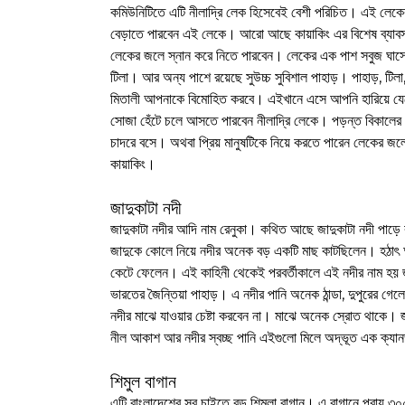
কমিউনিটিতে এটি নীলাদ্রি লেক হিসেবেই বেশী পরিচিত। এই লেকের 
বেড়াতে পারবেন এই লেকে। আরো আছে কায়াকিং এর বিশেষ ব্যাবস্থা। 
লেকের জলে স্নান করে নিতে পারবেন। লেকের এক পাশ সবুজ ঘাস
টিলা। আর অন্য পাশে রয়েছে সুউচ্চ সুবিশাল পাহাড়। পাহাড়, টিলা, ল
মিতালী আপনাকে বিমোহিত করবে। এইখানে এসে আপনি হারিয়ে যেতে
সোজা হেঁটে চলে আসতে পারবেন নীলাদ্রি লেকে। পড়ন্ত বিকালের 
চাদরে বসে। অথবা প্রিয় মানুষটিকে নিয়ে করতে পারেন লেকের জ
কায়াকিং।
জাদুকাটা নদী
জাদুকাটা নদীর আদি নাম রেনুকা। কথিত আছে জাদুকাটা নদী পাড়ে 
জাদুকে কোলে নিয়ে নদীর অনেক বড় একটি মাছ কাটছিলেন। হঠাৎ 
কেটে ফেলেন। এই কাহিনী থেকেই পরবর্তীকালে এই নদীর নাম হয় 
ভারতের জৈন্তিয়া পাহাড়। এ নদীর পানি অনেক ঠান্ডা, দুপুরের গ
নদীর মাঝে যাওয়ার চেষ্টা করবেন না। মাঝে অনেক স্রোত থাকে। জ
নীল আকাশ আর নদীর স্বচ্ছ পানি এইগুলো মিলে অদ্ভূত এক ক্যানভ
শিমুল বাগান
এটি বাংলাদেশের সব চাইতে বড় শিমুলা বাগান। এ বাগানে প্রায় ৩০