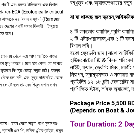
বন্ধুত্ব এবং অ্যাডভেঞ্চারের নতু
লজ প্রাণী এবং জলজ উদ্ভিদের এক বিশাল
য়ার হাওরকে ECA (Ecologically critical
যা যা থাকছে জল ভ্রমন,আইকনি
য়ার হাওরকে ২য় ‘রামসার স্থান’ (Ramsar
 দেশের একটি মাদার ফিশারী। টাঙ্গুয়ায়
৪ টি লকডোর ক্যাবিন,প্রতি ক্যাবি
সতে হবে।
২ টি এটাচওয়াসরুম,এবং ১ টি কম
বিশাল লবি।
ইকো ফ্রেন্ডলি ছাদ।সাথে আর্টিফিশ
ের মেঘালয় থেকে বয়ে আসা পানিতে হাওর
হাউজবোটের নিট & ক্লিন পরিবে
াবে মুগ্ধ করবে। মনে হবে কোন এক সাগরে
লাইট, ফ্যান, ড্রেসিং মিরর, চার্জিং 
ভ্রমণে দিগন্ত জোড়া সবুজ মাঠ। যতদূর
নিরাপদ, স্বাস্থ্যসম্মত ও মজাদার খ
েঁকে চলা নদী, এবং সূদুর সাইবেরিয়া থেকে
প্রতিদিন ১২-১৮ ঘন্টা জেনারেটর সা
 ফোটে বলে হাওরের শিমুল বাগান তখন
প্রশিক্ষিত স্টাফ, লাইফ জ্যাকেট, দক
Package Price 5,500 B
(Depends on Boat & Jo
Tour Duration: 2 Da
 শহরে। ঢাকা থেকে সড়ক পথে সুনামগঞ্জ
্যামলী এস পি, হানিফ এন্টারপ্রাইজ, মামুন