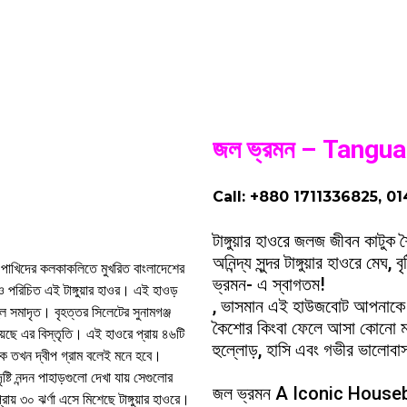
জল ভ্রমন – Tangu
Call: +880 1711336825, 
টাঙ্গুয়ার হাওরে জলজ জীবন কাটুক
অনিন্দ্য সুন্দর টাঙ্গুয়ার হাওরে ম
 পাখিদের কলকাকলিতে মুখরিত বাংলাদেশের
ভ্রমন- এ স্বাগতম!
মেও পরিচিত এই টাঙ্গুয়ার হাওর। এই হাওড়
, ভাসমান এই হাউজবোট আপনাকে কখ
ল সমাদৃত। বৃহত্তর সিলেটের সুনামগঞ্জ
কৈশোর কিংবা ফেলে আসা কোনো মধু
েছে এর বিস্তৃতি। এই হাওরে প্রায় ৪৬টি
হুল্লোড়, হাসি এবং গভীর ভালোব
োকে তখন দ্বীপ গ্রাম বলেই মনে হবে।
ষ্টি নন্দন পাহাড়গুলো দেখা যায় সেগুলোর
জল ভ্রমন A Iconic Houseboat
 ৩০ ঝর্ণা এসে মিশেছে টাঙ্গুয়ার হাওরে।