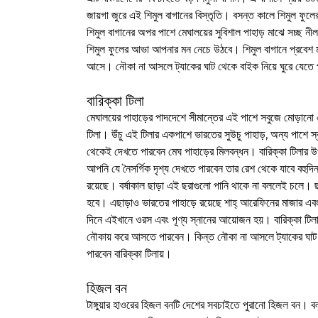
জায়গা জুরে এই শিমুল বাগানের বিস্তৃতি। বসন্ত কালে শিমুল ফুল
শিমুল বাগানের অপর পাশে মেঘালয়ের সুবিশাল পাহাড় মাঝে সচ্ছ ন
শিমুল ফুলের আভা আপনার মন নেচে উঠবে। শিমুল বাগানে প্রবেশ ম
আসে। নৌকা না আসলে ট্যাকের ঘাট থেকে বাইক নিয়ে ঘুরে যেতে 
বারিক্কা টিলা
মেঘালয়ের পাহাড়ের পাদদেশে সীমান্তের এই পাশে সবুজে মোড়ানো এক
টিলা। উঁচু এই টিলার একপাশে ভারতের সুউচু পাহাড়, অন্য পাশে স্ব
থেকেই দেখতে পারবেন মেঘ পাহাড়ের মিলবন্ধন। বারিক্কা টিলার উ
আপনি যে নৈসর্গিক দৃশ্য দেখতে পারবেন তার রেশ থেকে যাবে বহুদিন।
রয়েছে। বর্ষাকাল ছাড়া এই ছরাগুলো পানি থাকে না বললেই চলে। ছড়
হবে। এছাড়াও ভারতের পাহাড়ে রয়েছে শাহ্ আরেফিনের মাজার এবং রয়ে
দিনে এইখানে ওরস এবং পূণ্য স্নানের আয়োজন হয়। বারিক্কা টিল
নৌকায় করে আসতে পারবেন। কিন্ত নৌকা না আসলে ট্যাকের ঘাট
পারবেন বারিক্কা টিলায়।
হিজল বন
টাঙ্গুয়ার হাওরের হিজল বনটি দেশের সবচাইতে পুরানো হিজল বন