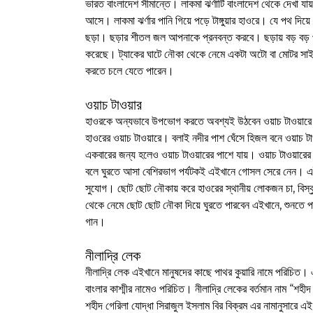
ভারত বাংলাদেশ সীমান্তে। লাকমা ঝর্ণাটি বাংলাদেশ থেকে দেখা যায়
আসে। লাকমা ঝর্ণার পানি গিয়ে পড়ে টাঙ্গুয়ার হাওরে। যে পথ দিয়
ছড়া। ছড়ার শীতল জল আপনাকে প্রনবন্ত করবে। ছড়ায় বড় বড় পাথর
করেছে। ট্যাকের ঘাটে নৌকা থেকে নেমে একটা অটো বা মোটর সাই
করতে চলে যেতে পারেন।
ওয়াচ টাওয়ার
হাওরকে অন্যভাবে উপভোগ করতে অবশ্যই উঠবেন ওয়াচ টাওয়ারে। ছু
হাওরের ওয়াচ টাওয়ারে। বলাই নদীর পাশ ঘেঁসে হিজল বনে ওয়াচ ট
একবারের জন্য হলেও ওয়াচ টাওয়ারের পাশে যায়। ওয়াচ টাওয়ারের আ
বলে ঘুরতে আসা বেশিরভাগ পর্যটকই এইখানে গোসল সেরে নেন। এই
সুযোগ। ছোট ছোট নৌকায় করে হাওরের স্থানীয় লোকজন চা, বিস্
থেকে নেমে ছোট ছোট নৌকা দিয়ে ঘুরতে পারবেন এইখানে, শুনতে পারব
গান।
নীলাদ্রি লেক
নীলাদ্রি লেক এইখানে মানুষদের কাছে পাথর কুয়ারি নামে পরিচি
বাংলার কাশ্মীর নামেও পরিচিত। নীলাদ্রি লেকের বর্তমান নাম “শহীদ
শহীদ গেরিলা যোদ্ধা সিরাজুল ইসলাম বির বিক্রম এর নামানুসারে এ