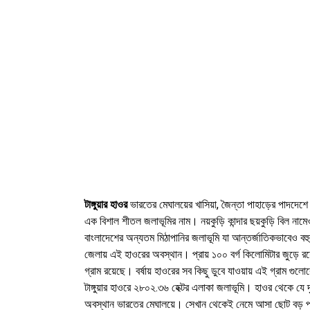
টাঙ্গুয়ার হাওর
ভারতের মেঘালয়ের খাসিয়া, জৈন্তা পাহাড়ের পাদদেশে
এক বিশাল শীতল জলাভূমির নাম। নয়কুড়ি কান্দার ছয়কুড়ি বিল না
বাংলাদেশের অন্যতম মিঠাপানির জলাভূমি যা আন্তর্জাতিকভাবেও বহু
জেলায় এই হাওরের অবস্থান। প্রায় ১০০ বর্গ কিলোমিটার জুড়ে রয়
গ্রাম রয়েছে। বর্ষায় হাওরের সব কিছু ডুবে যাওয়ায় এই গ্রাম গুল
টাঙ্গুয়ার হাওরে ২৮০২.৩৬ হেক্টর এলাকা জলাভূমি। হাওর থেকে যে দৃ
অবস্থান ভারতের মেঘালয়ে। সেখান থেকেই নেমে আসা ছোট বড় প্রায়