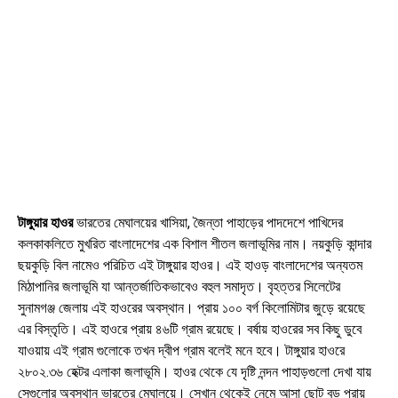
টাঙ্গুয়ার হাওর
ভারতের মেঘালয়ের খাসিয়া, জৈন্তা পাহাড়ের পাদদেশে পাখিদের
কলকাকলিতে মুখরিত বাংলাদেশের এক বিশাল শীতল জলাভূমির নাম। নয়কুড়ি কান্দার
ছয়কুড়ি বিল নামেও পরিচিত এই টাঙ্গুয়ার হাওর। এই হাওড় বাংলাদেশের অন্যতম
মিঠাপানির জলাভূমি যা আন্তর্জাতিকভাবেও বহুল সমাদৃত। বৃহত্তর সিলেটের
সুনামগঞ্জ জেলায় এই হাওরের অবস্থান। প্রায় ১০০ বর্গ কিলোমিটার জুড়ে রয়েছে
এর বিস্তৃতি। এই হাওরে প্রায় ৪৬টি গ্রাম রয়েছে। বর্ষায় হাওরের সব কিছু ডুবে
যাওয়ায় এই গ্রাম গুলোকে তখন দ্বীপ গ্রাম বলেই মনে হবে। টাঙ্গুয়ার হাওরে
২৮০২.৩৬ হেক্টর এলাকা জলাভূমি। হাওর থেকে যে দৃষ্টি নন্দন পাহাড়গুলো দেখা যায়
সেগুলোর অবস্থান ভারতের মেঘালয়ে। সেখান থেকেই নেমে আসা ছোট বড় প্রায়