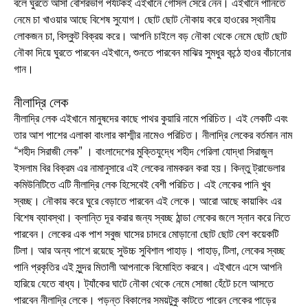
বলে ঘুরতে আসা বেশিরভাগ পর্যটকই এইখানে গোসল সেরে নেন। এইখানে পানিতে
নেমে চা খাওয়ার আছে বিশেষ সুযোগ। ছোট ছোট নৌকায় করে হাওরের স্থানীয়
লোকজন চা, বিস্কুট বিক্রয় করে। আপনি চাইলে বড় নৌকা থেকে নেমে ছোট ছোট
নৌকা দিয়ে ঘুরতে পারবেন এইখানে, শুনতে পারবেন মাঝির সুমধুর কন্ঠে হাওর বাঁচানোর
গান।
নীলাদ্রি লেক
নীলাদ্রি লেক এইখানে মানুষদের কাছে পাথর কুয়ারি নামে পরিচিত। এই লেকটি এবং
তার আশ পাশের এলাকা বাংলার কাশ্মীর নামেও পরিচিত। নীলাদ্রি লেকের বর্তমান নাম
“শহীদ সিরাজী লেক” । বাংলাদেশের মুক্তিযুদ্ধে শহীদ গেরিলা যোদ্ধা সিরাজুল
ইসলাম বির বিক্রম এর নামানুসারে এই লেকের নামকরন করা হয়। কিন্তু ট্রাভেলার
কমিউনিটিতে এটি নীলাদ্রি লেক হিসেবেই বেশী পরিচিত। এই লেকের পানি খুব
স্বচ্ছ। নৌকায় করে ঘুরে বেড়াতে পারবেন এই লেকে। আরো আছে কায়াকিং এর
বিশেষ ব্যাবস্থা। ক্লান্তি দূর করার জন্য স্বচ্ছ ঠান্ডা লেকের জলে স্নান করে নিতে
পারবেন। লেকের এক পাশ সবুজ ঘাসের চাদরে মোড়ানো ছোট ছোট বেশ কয়েকটি
টিলা। আর অন্য পাশে রয়েছে সুউচ্চ সুবিশাল পাহাড়। পাহাড়, টিলা, লেকের স্বচ্ছ
পানি প্রকৃতির এই সুন্দর মিতালী আপনাকে বিমোহিত করবে। এইখানে এসে আপনি
হারিয়ে যেতে বাধ্য। ট্যাঁকের ঘাটে নৌকা থেকে নেমে সোজা হেঁটে চলে আসতে
পারবেন নীলাদ্রি লেকে। পড়ন্ত বিকালের সময়টুকু কাটতে পারেন লেকের পাড়ের