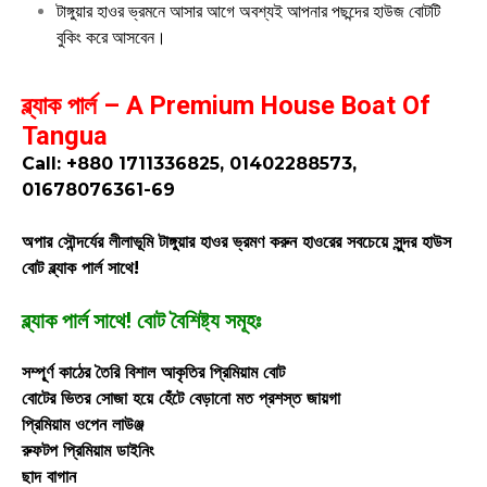
টাঙ্গুয়ার হাওর ভ্রমনে আসার আগে অবশ্যই আপনার পছন্দের হাউজ বোটটি
বুকিং করে আসবেন।
ব্ল্যাক পার্ল – A Premium House Boat Of
Tangua
Call: +880 1711336825, 01402288573,
01678076361-69
অপার সৌন্দর্যের লীলাভূমি টাঙ্গুয়ার হাওর ভ্রমণ করুন হাওরের সবচেয়ে সুন্দর হাউস
বোট ব্ল্যাক পার্ল সাথে!
ব্ল্যাক পার্ল সাথে! বোট বৈশিষ্ট্য সমূহঃ
সম্পূ্র্ণ কাঠের তৈরি বিশাল আকৃতির প্রিমিয়াম বোট
বোটের ভিতর সোজা হয়ে হেঁটে বেড়ানো মত প্রশস্ত জায়গা
প্রিমিয়াম ওপেন লাউঞ্জ
রুফটপ প্রিমিয়াম ডাইনিং
ছাদ বাগান