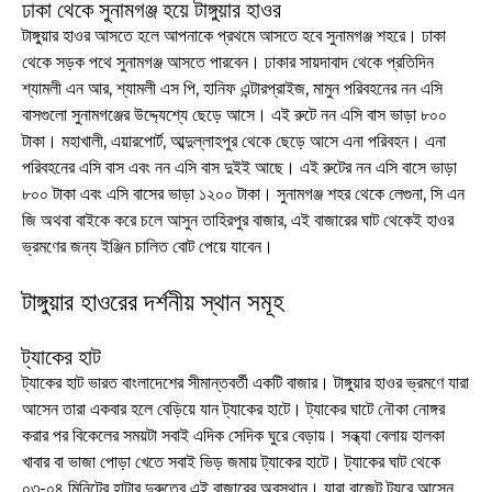
ঢাকা থেকে সুনামগঞ্জ হয়ে টাঙ্গুয়ার হাওর
টাঙ্গুয়ার হাওর আসতে হলে আপনাকে প্রথমে আসতে হবে সুনামগঞ্জ শহরে। ঢাকা
থেকে সড়ক পথে সুনামগঞ্জ আসতে পারবেন। ঢাকার সায়দাবাদ থেকে প্রতিদিন
শ্যামলী এন আর, শ্যামলী এস পি, হানিফ এন্টারপ্রাইজ, মামুন পরিবহনের নন এসি
বাসগুলো সুনামগঞ্জের উদ্দ্যেশ্যে ছেড়ে আসে। এই রুটে নন এসি বাস ভাড়া ৮০০
টাকা। মহাখালী, এয়ারপোর্ট, আব্দুল্লাহপুর থেকে ছেড়ে আসে এনা পরিবহন। এনা
পরিবহনের এসি বাস এবং নন এসি বাস দুইই আছে। এই রুটের নন এসি বাসে ভাড়া
৮০০ টাকা এবং এসি বাসের ভাড়া ১২০০ টাকা। সুনামগঞ্জ শহর থেকে লেগুনা, সি এন
জি অথবা বাইকে করে চলে আসুন তাহিরপুর বাজার, এই বাজারের ঘাট থেকেই হাওর
ভ্রমণের জন্য ইঞ্জিন চালিত বোট পেয়ে যাবেন।
টাঙ্গুয়ার হাওরের দর্শনীয় স্থান সমূহ
ট্যাকের হাট
ট্যাকের হাট ভারত বাংলাদেশের সীমান্তবর্তী একটি বাজার। টাঙ্গুয়ার হাওর ভ্রমণে যারা
আসেন তারা একবার হলে বেড়িয়ে যান ট্যাকের হাটে। ট্যাকের ঘাটে নৌকা নোঙ্গর
করার পর বিকেলের সময়টা সবাই এদিক সেদিক ঘুরে বেড়ায়। সন্ধ্যা বেলায় হালকা
খাবার বা ভাজা পোড়া খেতে সবাই ভিড় জমায় ট্যাকের হাটে। ট্যাকের ঘাট থেকে
০৩-০৪ মিনিটের হাটার দুরুত্বে এই বাজারের অবস্থান। যারা বাজেট ট্যুরে আসেন