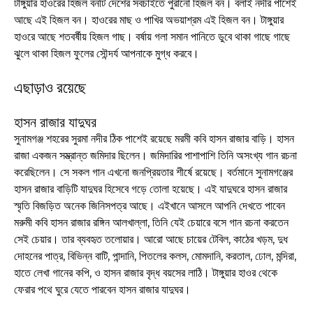
টাঙ্গুয়ার হাওরের হিজল বনটি দেশের সবচাইতে পুরানো হিজল বন। বলাই নদীর পাশেই
আছে এই হিজল বন। হাওরের মাছ ও পাখির অভয়াশ্রম এই হিজল বন। টাঙ্গুয়ার
হাওরে আছে শতবর্ষীয় হিজল গাছ। বর্ষায় গলা সমান পানিতে ডুবে থাকা গাছে গাছে
ঝুলে থাকা হিজল ফুলের সৌন্দর্য আপনাকে মুগ্ধ করবে।
এছাড়াও রয়েছে
হাসন রাজার যাদুঘর
সুনামগঞ্জ শহরের সুরমা নদীর ঠিক পাশেই রয়েছে মরমী কবি হাসন রাজার বাড়ি। হাসন
রাজা একজন সম্ভ্রান্ত জমিদার ছিলেন। জমিদারির পাশাপাশি তিনি অসংখ্য গান রচনা
করেছিলেন। সে সকল গান এখনো জনপ্রিয়তার শীর্ষে রয়েছে। বর্তমানে সুনামগঞ্জের
হাসন রাজার বাড়িটি যাদুঘর হিসেবে গড়ে তোলা হয়েছে। এই যাদুঘরে হাসন রাজার
স্মৃতি বিজড়িত অনেক জিনিসপত্র আছে। এইখানে আসলে আপনি দেখতে পাবেন
মরুমী কবি হাসন রাজার রঙ্গিন আলখাল্লা, তিনি যেই চেয়ারে বসে গান রচনা করতেন
সেই চেয়ার। তার ব্যবহৃত তলোয়ার। আরো আছে চায়ের টেবিল, কাঠের খড়ম, দুধ
দোহনের পাত্র, বিভিন্ন বাটি, পান্দানি, পিতলের কলস, মোমদানি, করতাল, ঢোল, মন্দিরা,
হাতে লেখা গানের কপি, ও হাসন রাজার বৃদ্ধ বয়সের লাঠি। টাঙ্গুয়ার হাওর থেকে
ফেরার পথে ঘুরে যেতে পারবেন হাসন রাজার যাদুঘর।