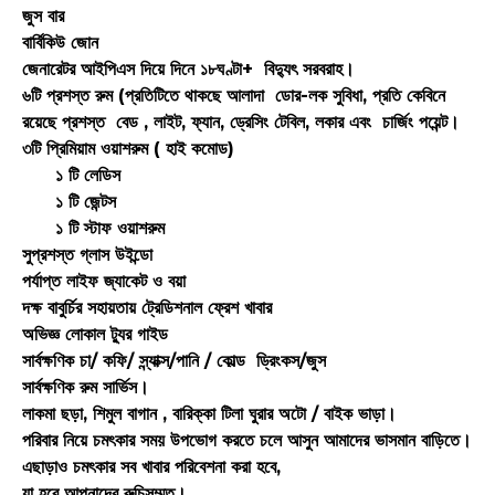
জুস বার
বার্বিকিউ জোন
জেনারেটর আইপিএস দিয়ে দিনে ১৮ঘণ্টা+ বিদ্যুৎ সরবরাহ।
৬টি প্রশস্ত রুম (প্রতিটিতে থাকছে আলাদা ডোর-লক সুবিধা, প্রতি কেবিনে
রয়েছে প্রশস্ত বেড , লাইট, ফ্যান, ড্রেসিং টেবিল, লকার এবং চার্জিং পয়েন্ট।
৩টি প্রিমিয়াম ওয়াশরুম ( হাই কমোড)
১ টি লেডিস
১ টি জেন্টস
১ টি স্টাফ ওয়াশরুম
সুপ্রশস্ত গ্লাস উইন্ডো
পর্যাপ্ত লাইফ জ্যাকেট ও বয়া
দক্ষ বাবুর্চির সহায়তায় ট্রেডিশনাল ফ্রেশ খাবার
অভিজ্ঞ লোকাল ট্যুর গাইড
সার্বক্ষণিক চা/ কফি/ স্ন্যাক্স/পানি / কোল্ড ড্রিংকস/জুস
সার্বক্ষণিক রুম সার্ভিস।
লাকমা ছড়া, শিমুল বাগান , বারিক্কা টিলা ঘুরার অটো / বাইক ভাড়া।
পরিবার নিয়ে চমৎকার সময় উপভোগ করতে চলে আসুন আমাদের ভাসমান বাড়িতে।
এছাড়াও চমৎকার সব খাবার পরিবেশনা করা হবে,
যা হবে আপনাদের রুচিসম্মত।