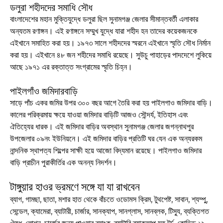
ডলুরা শহীদদের সমাধি সৌধ
বাংলাদেশের মহান মুক্তিযুদ্ধে ডলুরা ছিল সুনামগঞ্জ জেলার সীমান্তবর্তী এলাকার
অন্যতম রণাঙ্গন। এই রণাঙ্গনে সম্মুখ যুদ্ধে যারা শহীদ হন তাদের কয়েকজনকে
এইখানে সমাহিত করা হয়। ১৯৭৩ সালে শহীদদের স্মরনে এইখানে স্মৃতি সৌধ নির্মান
করা হয়। এইখানে ৪৮ জন শহীদের সমাধি রয়েছে। সুউচু পাহাড়ের পাদদেশে লুকিয়ে
আছে ১৯৭১ এর রক্তাত্ত সংগ্রামের স্মৃতি চিহ্ন।
পাইলগাঁও জমিদারবাড়ি
সাড়ে পাঁচ একর জমির উপর ৩০০ বছর আগে তৈরি করা হয় পাইলগাও জমিদার বাড়ি।
কালের পরিক্রমায় ক্ষয়ে যাওয়া জমিদার বাড়িটি আজও সৌন্দর্য, ইতিহাস এবং
ঐতিহ্যের ধারক। এই জমিদার বাড়ির অবস্থান সুনামগঞ্জ জেলার জগন্নাথপুর
উপজেলার ০৯নং ইউনিয়নে। এই জমিদার বাড়ির প্রতিটি ঘর যেন এক অন্যরকম
নান্দনিক স্থাপত্য শিল্পের সাক্ষী হয়ে আজো বিদ্যমান রয়েছে। পাইলগাও জমিদার
বাড়ি প্রাচীন পুরাকীর্তির এক অনন্য নিদর্শন।
টাঙ্গুয়ার হাওর ভ্রমণে সঙ্গে যা যা রাখবেন
ব্যাগ, গামছা, ছাতা, মশার হাত থেকে বাঁচতে ওডোমস ক্রিম, টুথপেষ্ট, সাবান, শ্যম্পু,
সেন্ডেল, ক্যামেরা, ব্যাটারী, চার্জার, সানক্যাপ, সানগ্লাস, সানব্লক, টিস্যু, ব্যক্তিগত