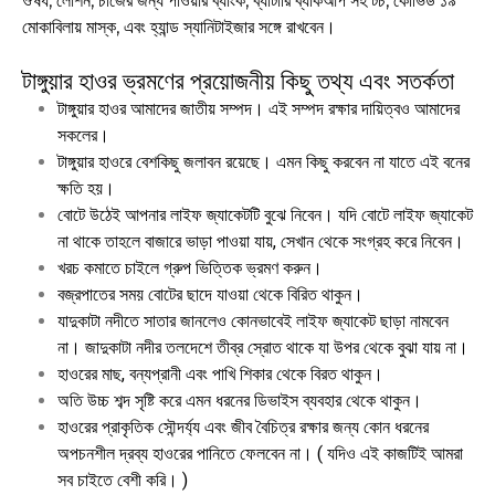
ঔষধ, লোশন, চার্জের জন্য পাওয়ার ব্যাংক, ব্যাটারি ব্যাকআপ সহ টর্চ, কোভিড ১৯
মোকাবিলায় মাস্ক, এবং হ্যান্ড স্যানিটাইজার সঙ্গে রাখবেন।
টাঙ্গুয়ার হাওর ভ্রমণের প্রয়োজনীয় কিছু তথ্য এবং সতর্কতা
টাঙ্গুয়ার হাওর আমাদের জাতীয় সম্পদ। এই সম্পদ রক্ষার দায়িত্বও আমাদের
সকলের।
টাঙ্গুয়ার হাওরে বেশকিছু জলাবন রয়েছে। এমন কিছু করবেন না যাতে এই বনের
ক্ষতি হয়।
বোটে উঠেই আপনার লাইফ জ্যাকেটটি বুঝে নিবেন। যদি বোটে লাইফ জ্যাকেট
না থাকে তাহলে বাজারে ভাড়া পাওয়া যায়, সেখান থেকে সংগ্রহ করে নিবেন।
খরচ কমাতে চাইলে গ্রুপ ভিত্তিক ভ্রমণ করুন।
বজ্রপাতের সময় বোটের ছাদে যাওয়া থেকে বিরিত থাকুন।
যাদুকাটা নদীতে সাতার জানলেও কোনভাবেই লাইফ জ্যাকেট ছাড়া নামবেন
না। জাদুকাটা নদীর তলদেশে তীব্র স্রোত থাকে যা উপর থেকে বুঝা যায় না।
হাওরের মাছ, বন্যপ্রানী এবং পাখি শিকার থেকে বিরত থাকুন।
অতি উচ্চ শব্দ সৃষ্টি করে এমন ধরনের ডিভাইস ব্যবহার থেকে থাকুন।
হাওরের প্রাকৃতিক সৌন্দর্য্য এবং জীব বৈচিত্র রক্ষার জন্য কোন ধরনের
অপচনশীল দ্রব্য হাওরের পানিতে ফেলবেন না। ( যদিও এই কাজটিই আমরা
সব চাইতে বেশী করি। )