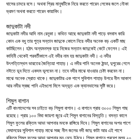
ঘাসের চাদরে বসে। অথবা প্রিয় মানুষটিকে নিয়ে করতে পারেন লেকের জলে নৌকা
ভ্রমণ অথবা করতে পারেন কায়াকিং।
জাদুকাটা নদী
জাদুকাটা নদীর আদি নাম রেনুকা। কথিত আছে জাদুকাটা নদী পাড়ে বসবাস কারি
কোন এক বধু তার পুত্র সন্তান জাদুকে কোলে নিয়ে নদীর অনেক বড় একটি মাছ
কাটছিলেন। হঠাৎ অন্যমনস্ক হয়ে নিজের সন্তান জাদুকেই কেটে ফেলেন। এই
কাহিনী থেকেই পরবর্তীকালে এই নদীর নাম হয় জাদুকাটা নদী। এ নদীর
উৎপত্তিস্থল ভারতের জৈন্তিয়া পাহাড়। এ নদীর পানি অনেক ঠান্ডা, দুপুরের গেলে
নঈতে ডূব দিতে একদম ভূলবেন না। তবে নদীর মাঝে যাওয়ার চেষ্টা করবেন না।
মাঝে অনেক স্রোত থাকে। জাদুকাটার এক পাশে সুবিশাল পাহাড় উপরে নীল আকাশ
আর নদীর স্বচ্ছ পানি এইগুলো মিলে অদ্ভূত এক ক্যানভাসের সৃষ্টি করে।
শিমুল বাগান
এটি বাংলাদেশের সব চাইতে বড় শিমুলা বাগান। এ বাগানে প্রায় ৩০০০ শিমুল গাছ
রয়েছে। প্রায় ১০০ বিঘা জায়গা জুরে এই শিমুল বাগানের বিস্তৃতি। বসন্ত কালে
শিমুল ফুলের রক্তিম আভা আপনার মনকে রাঙ্গিয়ে দিবে। শিমুল বাগানের অপর পাশে
মেঘালয়ের সুবিশাল পাহাড় মাঝে সচ্ছ নীল জলের নদী জাদু কাটা আর এই পাশে
রক্তিম শিমুল ফুলের আভা আপনার মন নেচে উঠবে। শিমুল বাগানে প্রবেশ মূল্য ২০