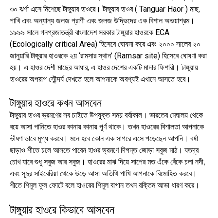
৩০ ঝর্ণা এসে মিশেছে টাঙ্গুয়ার হাওরে। টাঙ্গুয়ার হাওর ( Tanguar Haor ) মাছ,
পাখি এবং অন্যান্য জলজ প্রাণী এবং জলজ উদ্ভিদের এক বিশাল অভয়াশ্রম।
১৯৯৯ সালে গনপ্রজাতন্ত্রী বাংলাদেশ সরকার টাঙ্গুয়ার হাওরকে ECA
(Ecologically critical Area) হিসেবে ঘোষনা করে এবং ২০০০ সালের ২০
জানুয়ারি টাঙ্গুয়ার হাওরকে ২য় ‘রামসার স্থান’ (Ramsar site) হিসেবে ঘোষণা করা
হয়। এ হাওর দেশী মাছের আধার, এ হাওর দেশের একটি মাদার ফিশারী। টাঙ্গুয়ায়
হাওরের অপরূপ সৌন্দর্য দেখতে হলে আপনাকে অবশ্যই এখানে আসতে হবে।
টাঙ্গুয়ার হাওরে কখন আসবেন
টাঙ্গুয়ার হাওর ভ্রমণের সব চাইতে উপযুক্ত সময় বর্ষাকাল। ভারতের মেঘালয় থেকে
বয়ে আসা পানিতে হাওর কানায় কানায় পূর্ণ থাকে। তখন হাওরের বিশালতা আপনাকে
ভীষণ ভাবে মুগ্ধ করবে। মনে হবে কোন এক সাগরে এসে পড়েছেন আপনি। বর্ষা
ছাড়াও শীতে চলে আসতে পারেন হাওর ভ্রমণে দিগন্ত জোড়া সবুজ মাঠ। যতদূর
চোখ যাবে শুধু সবুজ আর সবুজ। হাওরের মাঝ দিয়ে সাপের মত এঁকে বেঁকে চলা নদী,
এবং সূদুর সাইবেরিয়া থেকে উড়ে আসা অতিথি পাখি আপনাকে বিমোহিত করবে।
শীতে শিমুল ফুল ফোটে বলে হাওরের শিমুল বাগান তখন রক্তিম আভা ধারণ করে।
টাঙ্গুয়ার হাওরে কিভাবে আসবেন