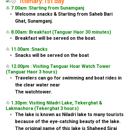
Ittenary:1st day
⛵
7.00am :Starting from Sunamganj
Welcome snacks & Starting from Saheb Bari
Ghat, Sunamganj.
⛵
8.00am: Breakfast (Tanguar Haor 30 minutes)
Breakfast will be served on the boat.
⛵
11.00am :Snacks
Snacks will be served on the boat
⛵
12.00pm : Visiting Tanguar Hoar Watch Tower
(Tanguar Haor 3 hours)
Travelers can go for swimming and boat rides in
the clear water near
The watchtower.
⛵
1.30pm: Visiting Niladri Lake, Tekerghat &
Lakmachora (Tekerghat 3 hours)
The lake is known as Niladri lake to many tourists
because of the eye-catching beauty of the lake.
The original name of this lake is Shaheed Siraj