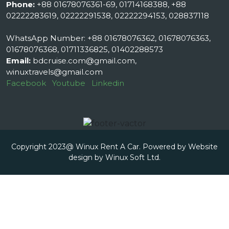
Phone:
+88 01678076361-69, 01714168388, +88
02222283619, 02222291538, 02222294153, 028837118
WhatsApp Number: +88 01678076362, 01678076363,
01678076368, 01711336825, 01402288573
Email:
bdcruise.com@gmail.com,
winuxtravels@gmail.com
Facebook
Youtube
Linkedin
Copyright 2023@ Winux Rent A Car. Powered by Website
design by
Winux Soft Ltd.