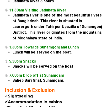
Jadukata River 3 hours
⛵
11.30am Visiting Jadukata River
Jadukata river is one of the most beautiful rivers
of Bangladesh. This river is situated in
Laurergorh under Tahirpur Upazilla of Sunamgonj
District. This river originates from the mountains
of Meghalaya state of India.
⛵
1.30pm Towards Sunamgonj and Lunch
Lunch will be served on the boat.
⛵
5.30pm Snacks
Snacks will be served on the boat
⛵
7.00pm Drop off at Sunamganj
Saheb Bari Ghat, Sunamganj.
Inclusion & Exclusion
✔
Sightseeing
✔Accommodation in cabins