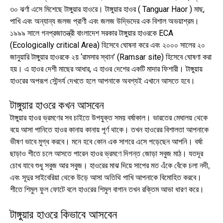
৩০ ঝর্ণা এসে মিশেছে টাঙ্গুয়ার হাওরে। টাঙ্গুয়ার হাওর ( Tanguar Haor ) মাছ,
পাখি এবং অন্যান্য জলজ প্রাণী এবং জলজ উদ্ভিদের এক বিশাল অভয়াশ্রম।
১৯৯৯ সালে গনপ্রজাতন্ত্রী বাংলাদেশ সরকার টাঙ্গুয়ার হাওরকে ECA
(Ecologically critical Area) হিসেবে ঘোষনা করে এবং ২০০০ সালের ২০
জানুয়ারি টাঙ্গুয়ার হাওরকে ২য় ‘রামসার স্থান’ (Ramsar site) হিসেবে ঘোষণা করা
হয়। এ হাওর দেশী মাছের আধার, এ হাওর দেশের একটি মাদার ফিশারী। টাঙ্গুয়ায়
হাওরের অপরূপ সৌন্দর্য দেখতে হলে আপনাকে অবশ্যই এখানে আসতে হবে।
টাঙ্গুয়ার হাওরে কখন আসবেন
টাঙ্গুয়ার হাওর ভ্রমণের সব চাইতে উপযুক্ত সময় বর্ষাকাল। ভারতের মেঘালয় থেকে
বয়ে আসা পানিতে হাওর কানায় কানায় পূর্ণ থাকে। তখন হাওরের বিশালতা আপনাকে
ভীষণ ভাবে মুগ্ধ করবে। মনে হবে কোন এক সাগরে এসে পড়েছেন আপনি। বর্ষা
ছাড়াও শীতে চলে আসতে পারেন হাওর ভ্রমণে দিগন্ত জোড়া সবুজ মাঠ। যতদূর
চোখ যাবে শুধু সবুজ আর সবুজ। হাওরের মাঝ দিয়ে সাপের মত এঁকে বেঁকে চলা নদী,
এবং সূদুর সাইবেরিয়া থেকে উড়ে আসা অতিথি পাখি আপনাকে বিমোহিত করবে।
শীতে শিমুল ফুল ফোটে বলে হাওরের শিমুল বাগান তখন রক্তিম আভা ধারণ করে।
টাঙ্গুয়ার হাওরে কিভাবে আসবেন