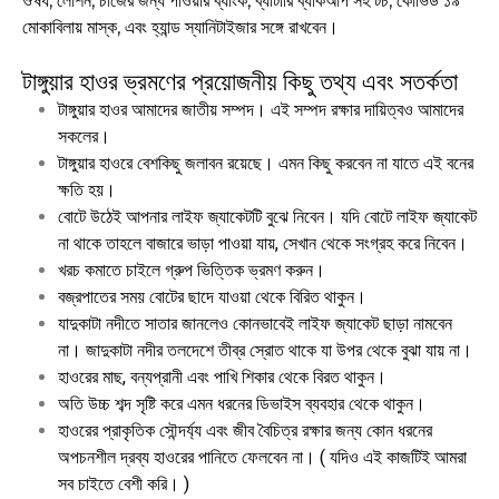
ঔষধ, লোশন, চার্জের জন্য পাওয়ার ব্যাংক, ব্যাটারি ব্যাকআপ সহ টর্চ, কোভিড ১৯
মোকাবিলায় মাস্ক, এবং হ্যান্ড স্যানিটাইজার সঙ্গে রাখবেন।
টাঙ্গুয়ার হাওর ভ্রমণের প্রয়োজনীয় কিছু তথ্য এবং সতর্কতা
টাঙ্গুয়ার হাওর আমাদের জাতীয় সম্পদ। এই সম্পদ রক্ষার দায়িত্বও আমাদের
সকলের।
টাঙ্গুয়ার হাওরে বেশকিছু জলাবন রয়েছে। এমন কিছু করবেন না যাতে এই বনের
ক্ষতি হয়।
বোটে উঠেই আপনার লাইফ জ্যাকেটটি বুঝে নিবেন। যদি বোটে লাইফ জ্যাকেট
না থাকে তাহলে বাজারে ভাড়া পাওয়া যায়, সেখান থেকে সংগ্রহ করে নিবেন।
খরচ কমাতে চাইলে গ্রুপ ভিত্তিক ভ্রমণ করুন।
বজ্রপাতের সময় বোটের ছাদে যাওয়া থেকে বিরিত থাকুন।
যাদুকাটা নদীতে সাতার জানলেও কোনভাবেই লাইফ জ্যাকেট ছাড়া নামবেন
না। জাদুকাটা নদীর তলদেশে তীব্র স্রোত থাকে যা উপর থেকে বুঝা যায় না।
হাওরের মাছ, বন্যপ্রানী এবং পাখি শিকার থেকে বিরত থাকুন।
অতি উচ্চ শব্দ সৃষ্টি করে এমন ধরনের ডিভাইস ব্যবহার থেকে থাকুন।
হাওরের প্রাকৃতিক সৌন্দর্য্য এবং জীব বৈচিত্র রক্ষার জন্য কোন ধরনের
অপচনশীল দ্রব্য হাওরের পানিতে ফেলবেন না। ( যদিও এই কাজটিই আমরা
সব চাইতে বেশী করি। )