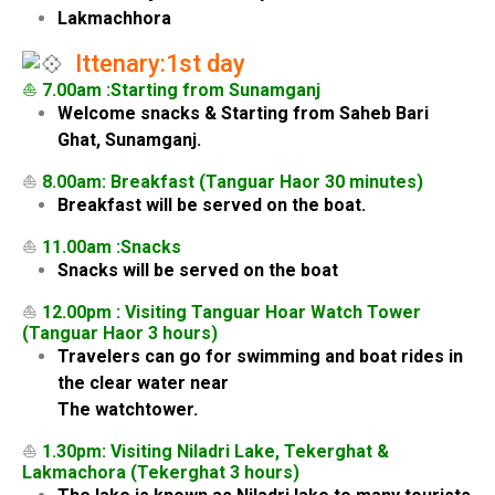
Lakmachhora
Ittenary:1st day
⛵
7.00am :Starting from Sunamganj
Welcome snacks & Starting from Saheb Bari
Ghat, Sunamganj.
⛵
8.00am: Breakfast (Tanguar Haor 30 minutes)
Breakfast will be served on the boat.
⛵
11.00am :Snacks
Snacks will be served on the boat
⛵
12.00pm : Visiting Tanguar Hoar Watch Tower
(Tanguar Haor 3 hours)
Travelers can go for swimming and boat rides in
the clear water near
The watchtower.
⛵
1.30pm: Visiting Niladri Lake, Tekerghat &
Lakmachora (Tekerghat 3 hours)