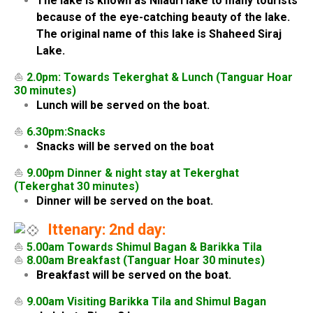
The lake is known as Niladri lake to many tourists
because of the eye-catching beauty of the lake.
The original name of this lake is Shaheed Siraj
Lake.
⛵
2.0pm: Towards Tekerghat & Lunch (Tanguar Hoar
30 minutes)
Lunch will be served on the boat.
⛵
6.30pm:Snacks
Snacks will be served on the boat
⛵
9.00pm Dinner & night stay at Tekerghat
(Tekerghat 30 minutes)
Dinner will be served on the boat.
Ittenary: 2nd day:
⛵
5.00am Towards Shimul Bagan & Barikka Tila
⛵
8.00am Breakfast (Tanguar Hoar 30 minutes)
Breakfast will be served on the boat.
⛵
9.00am Visiting Barikka Tila and Shimul Bagan