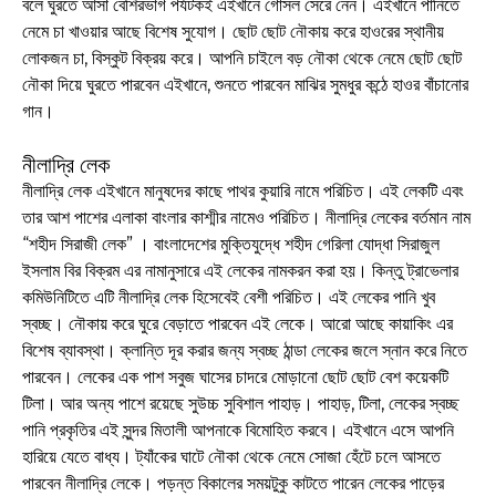
বলে ঘুরতে আসা বেশিরভাগ পর্যটকই এইখানে গোসল সেরে নেন। এইখানে পানিতে
নেমে চা খাওয়ার আছে বিশেষ সুযোগ। ছোট ছোট নৌকায় করে হাওরের স্থানীয়
লোকজন চা, বিস্কুট বিক্রয় করে। আপনি চাইলে বড় নৌকা থেকে নেমে ছোট ছোট
নৌকা দিয়ে ঘুরতে পারবেন এইখানে, শুনতে পারবেন মাঝির সুমধুর কন্ঠে হাওর বাঁচানোর
গান।
নীলাদ্রি লেক
নীলাদ্রি লেক এইখানে মানুষদের কাছে পাথর কুয়ারি নামে পরিচিত। এই লেকটি এবং
তার আশ পাশের এলাকা বাংলার কাশ্মীর নামেও পরিচিত। নীলাদ্রি লেকের বর্তমান নাম
“শহীদ সিরাজী লেক” । বাংলাদেশের মুক্তিযুদ্ধে শহীদ গেরিলা যোদ্ধা সিরাজুল
ইসলাম বির বিক্রম এর নামানুসারে এই লেকের নামকরন করা হয়। কিন্তু ট্রাভেলার
কমিউনিটিতে এটি নীলাদ্রি লেক হিসেবেই বেশী পরিচিত। এই লেকের পানি খুব
স্বচ্ছ। নৌকায় করে ঘুরে বেড়াতে পারবেন এই লেকে। আরো আছে কায়াকিং এর
বিশেষ ব্যাবস্থা। ক্লান্তি দূর করার জন্য স্বচ্ছ ঠান্ডা লেকের জলে স্নান করে নিতে
পারবেন। লেকের এক পাশ সবুজ ঘাসের চাদরে মোড়ানো ছোট ছোট বেশ কয়েকটি
টিলা। আর অন্য পাশে রয়েছে সুউচ্চ সুবিশাল পাহাড়। পাহাড়, টিলা, লেকের স্বচ্ছ
পানি প্রকৃতির এই সুন্দর মিতালী আপনাকে বিমোহিত করবে। এইখানে এসে আপনি
হারিয়ে যেতে বাধ্য। ট্যাঁকের ঘাটে নৌকা থেকে নেমে সোজা হেঁটে চলে আসতে
পারবেন নীলাদ্রি লেকে। পড়ন্ত বিকালের সময়টুকু কাটতে পারেন লেকের পাড়ের