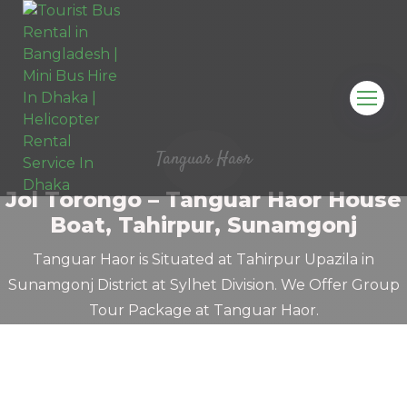
Tanguar Haor
Jol Torongo – Tanguar Haor House
Boat, Tahirpur, Sunamgonj
Tanguar Haor is Situated at Tahirpur Upazila in
Sunamgonj District at Sylhet Division. We Offer Group
Tour Package at Tanguar Haor.