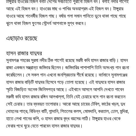
টাঙ্গুয়ার হাওরের হিজল বনটি দেশের সবচাইতে পুরানো হিজল বন। বলাই নদীর পাশেই
আছে এই হিজল বন। হাওরের মাছ ও পাখির অভয়াশ্রম এই হিজল বন। টাঙ্গুয়ার
হাওরে আছে শতবর্ষীয় হিজল গাছ। বর্ষায় গলা সমান পানিতে ডুবে থাকা গাছে গাছে
ঝুলে থাকা হিজল ফুলের সৌন্দর্য আপনাকে মুগ্ধ করবে।
এছাড়াও রয়েছে
হাসন রাজার যাদুঘর
সুনামগঞ্জ শহরের সুরমা নদীর ঠিক পাশেই রয়েছে মরমী কবি হাসন রাজার বাড়ি। হাসন
রাজা একজন সম্ভ্রান্ত জমিদার ছিলেন। জমিদারির পাশাপাশি তিনি অসংখ্য গান রচনা
করেছিলেন। সে সকল গান এখনো জনপ্রিয়তার শীর্ষে রয়েছে। বর্তমানে সুনামগঞ্জের
হাসন রাজার বাড়িটি যাদুঘর হিসেবে গড়ে তোলা হয়েছে। এই যাদুঘরে হাসন রাজার
স্মৃতি বিজড়িত অনেক জিনিসপত্র আছে। এইখানে আসলে আপনি দেখতে পাবেন
মরুমী কবি হাসন রাজার রঙ্গিন আলখাল্লা, তিনি যেই চেয়ারে বসে গান রচনা করতেন
সেই চেয়ার। তার ব্যবহৃত তলোয়ার। আরো আছে চায়ের টেবিল, কাঠের খড়ম, দুধ
দোহনের পাত্র, বিভিন্ন বাটি, পান্দানি, পিতলের কলস, মোমদানি, করতাল, ঢোল, মন্দিরা,
হাতে লেখা গানের কপি, ও হাসন রাজার বৃদ্ধ বয়সের লাঠি। টাঙ্গুয়ার হাওর থেকে
ফেরার পথে ঘুরে যেতে পারবেন হাসন রাজার যাদুঘর।