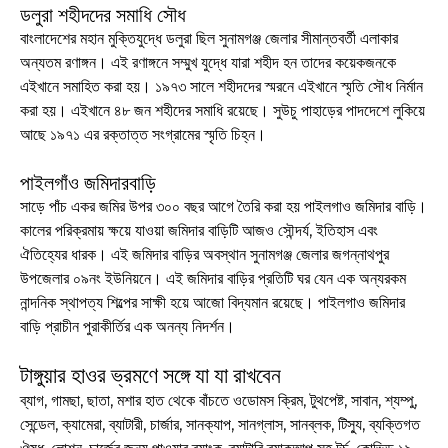
ডলুরা শহীদদের সমাধি সৌধ
বাংলাদেশের মহান মুক্তিযুদ্ধে ডলুরা ছিল সুনামগঞ্জ জেলার সীমান্তবর্তী এলাকার
অন্যতম রণাঙ্গন। এই রণাঙ্গনে সম্মুখ যুদ্ধে যারা শহীদ হন তাদের কয়েকজনকে
এইখানে সমাহিত করা হয়। ১৯৭৩ সালে শহীদদের স্মরনে এইখানে স্মৃতি সৌধ নির্মান
করা হয়। এইখানে ৪৮ জন শহীদের সমাধি রয়েছে। সুউচু পাহাড়ের পাদদেশে লুকিয়ে
আছে ১৯৭১ এর রক্তাত্ত সংগ্রামের স্মৃতি চিহ্ন।
পাইলগাঁও জমিদারবাড়ি
সাড়ে পাঁচ একর জমির উপর ৩০০ বছর আগে তৈরি করা হয় পাইলগাও জমিদার বাড়ি।
কালের পরিক্রমায় ক্ষয়ে যাওয়া জমিদার বাড়িটি আজও সৌন্দর্য, ইতিহাস এবং
ঐতিহ্যের ধারক। এই জমিদার বাড়ির অবস্থান সুনামগঞ্জ জেলার জগন্নাথপুর
উপজেলার ০৯নং ইউনিয়নে। এই জমিদার বাড়ির প্রতিটি ঘর যেন এক অন্যরকম
নান্দনিক স্থাপত্য শিল্পের সাক্ষী হয়ে আজো বিদ্যমান রয়েছে। পাইলগাও জমিদার
বাড়ি প্রাচীন পুরাকীর্তির এক অনন্য নিদর্শন।
টাঙ্গুয়ার হাওর ভ্রমণে সঙ্গে যা যা রাখবেন
ব্যাগ, গামছা, ছাতা, মশার হাত থেকে বাঁচতে ওডোমস ক্রিম, টুথপেষ্ট, সাবান, শ্যম্পু,
সেন্ডেল, ক্যামেরা, ব্যাটারী, চার্জার, সানক্যাপ, সানগ্লাস, সানব্লক, টিস্যু, ব্যক্তিগত