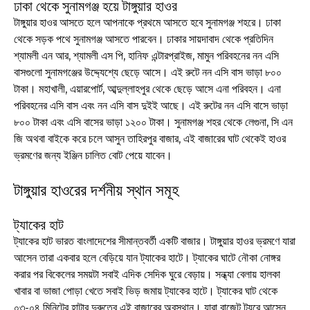
ঢাকা থেকে সুনামগঞ্জ হয়ে টাঙ্গুয়ার হাওর
টাঙ্গুয়ার হাওর আসতে হলে আপনাকে প্রথমে আসতে হবে সুনামগঞ্জ শহরে। ঢাকা
থেকে সড়ক পথে সুনামগঞ্জ আসতে পারবেন। ঢাকার সায়দাবাদ থেকে প্রতিদিন
শ্যামলী এন আর, শ্যামলী এস পি, হানিফ এন্টারপ্রাইজ, মামুন পরিবহনের নন এসি
বাসগুলো সুনামগঞ্জের উদ্দ্যেশ্যে ছেড়ে আসে। এই রুটে নন এসি বাস ভাড়া ৮০০
টাকা। মহাখালী, এয়ারপোর্ট, আব্দুল্লাহপুর থেকে ছেড়ে আসে এনা পরিবহন। এনা
পরিবহনের এসি বাস এবং নন এসি বাস দুইই আছে। এই রুটের নন এসি বাসে ভাড়া
৮০০ টাকা এবং এসি বাসের ভাড়া ১২০০ টাকা। সুনামগঞ্জ শহর থেকে লেগুনা, সি এন
জি অথবা বাইকে করে চলে আসুন তাহিরপুর বাজার, এই বাজারের ঘাট থেকেই হাওর
ভ্রমণের জন্য ইঞ্জিন চালিত বোট পেয়ে যাবেন।
টাঙ্গুয়ার হাওরের দর্শনীয় স্থান সমূহ
ট্যাকের হাট
ট্যাকের হাট ভারত বাংলাদেশের সীমান্তবর্তী একটি বাজার। টাঙ্গুয়ার হাওর ভ্রমণে যারা
আসেন তারা একবার হলে বেড়িয়ে যান ট্যাকের হাটে। ট্যাকের ঘাটে নৌকা নোঙ্গর
করার পর বিকেলের সময়টা সবাই এদিক সেদিক ঘুরে বেড়ায়। সন্ধ্যা বেলায় হালকা
খাবার বা ভাজা পোড়া খেতে সবাই ভিড় জমায় ট্যাকের হাটে। ট্যাকের ঘাট থেকে
০৩-০৪ মিনিটের হাটার দুরুত্বে এই বাজারের অবস্থান। যারা বাজেট ট্যুরে আসেন