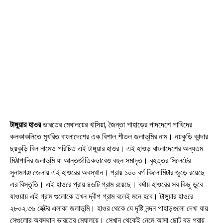
টাঙ্গুয়ার হাওর
ভারতের মেঘালয়ের খাসিয়া, জৈন্তা পাহাড়ের পাদদেশে পাখিদের
কলকাকলিতে মুখরিত বাংলাদেশের এক বিশাল শীতল জলাভূমির নাম। নয়কুড়ি কান্দার
ছয়কুড়ি বিল নামেও পরিচিত এই টাঙ্গুয়ার হাওর। এই হাওড় বাংলাদেশের অন্যতম
মিঠাপানির জলাভূমি যা আন্তর্জাতিকভাবেও বহুল সমাদৃত। বৃহত্তর সিলেটের
সুনামগঞ্জ জেলায় এই হাওরের অবস্থান। প্রায় ১০০ বর্গ কিলোমিটার জুড়ে রয়েছে
এর বিস্তৃতি। এই হাওরে প্রায় ৪৬টি গ্রাম রয়েছে। বর্ষায় হাওরের সব কিছু ডুবে
যাওয়ায় এই গ্রাম গুলোকে তখন দ্বীপ গ্রাম বলেই মনে হবে। টাঙ্গুয়ার হাওরে
২৮০২.৩৬ হেক্টর এলাকা জলাভূমি। হাওর থেকে যে দৃষ্টি নন্দন পাহাড়গুলো দেখা যায়
সেগুলোর অবস্থান ভারতের মেঘালয়ে। সেখান থেকেই নেমে আসা ছোট বড় প্রায়