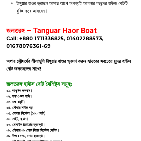
টাঙ্গুয়ার হাওর ভ্রমনে আসার আগে অবশ্যই আপনার পছন্দের হাউজ বোটটি
বুকিং করে আসবেন।
জলতরঙ্গ – Tanguar Haor Boat
Call: +880 1711336825, 01402288573,
01678076361-69
অপার সৌন্দর্যের লীলাভূমি টাঙ্গুয়ার হাওর ভ্রমণ করুন হাওরের সবচেয়ে সুন্দর হাউস
বোট জলতরঙ্গের সাথে!
জলতরঙ্গ
হাউস বোট
বৈশিষ্ট্য সমূহঃ
০১. আধুনিক জলযান।
০২. দক্ষ ৩ জন মাঝি।
০৩. দক্ষ বাবুর্চি।
০৪. নৌকার সাইজ বড়।
০৫. সোলার সিস্টেম (১৩০ ওয়াট)
০৬. লাইট, ফ্যান।
০৭. মোবাইল রিচার্জের ব্যবস্থা।
০৮. নৌকার ২৮ ঘোড়া গিয়ার সিস্টেম মেশিন।
০৯. উপরে শেড, বসার ব্যবস্থা।