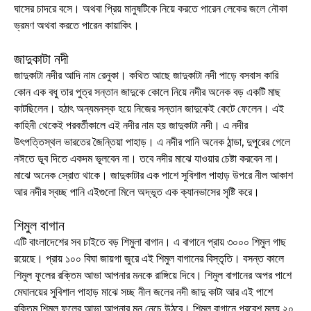
ঘাসের চাদরে বসে। অথবা প্রিয় মানুষটিকে নিয়ে করতে পারেন লেকের জলে নৌকা
ভ্রমণ অথবা করতে পারেন কায়াকিং।
জাদুকাটা নদী
জাদুকাটা নদীর আদি নাম রেনুকা। কথিত আছে জাদুকাটা নদী পাড়ে বসবাস কারি
কোন এক বধু তার পুত্র সন্তান জাদুকে কোলে নিয়ে নদীর অনেক বড় একটি মাছ
কাটছিলেন। হঠাৎ অন্যমনস্ক হয়ে নিজের সন্তান জাদুকেই কেটে ফেলেন। এই
কাহিনী থেকেই পরবর্তীকালে এই নদীর নাম হয় জাদুকাটা নদী। এ নদীর
উৎপত্তিস্থল ভারতের জৈন্তিয়া পাহাড়। এ নদীর পানি অনেক ঠান্ডা, দুপুরের গেলে
নঈতে ডূব দিতে একদম ভূলবেন না। তবে নদীর মাঝে যাওয়ার চেষ্টা করবেন না।
মাঝে অনেক স্রোত থাকে। জাদুকাটার এক পাশে সুবিশাল পাহাড় উপরে নীল আকাশ
আর নদীর স্বচ্ছ পানি এইগুলো মিলে অদ্ভূত এক ক্যানভাসের সৃষ্টি করে।
শিমুল বাগান
এটি বাংলাদেশের সব চাইতে বড় শিমুলা বাগান। এ বাগানে প্রায় ৩০০০ শিমুল গাছ
রয়েছে। প্রায় ১০০ বিঘা জায়গা জুরে এই শিমুল বাগানের বিস্তৃতি। বসন্ত কালে
শিমুল ফুলের রক্তিম আভা আপনার মনকে রাঙ্গিয়ে দিবে। শিমুল বাগানের অপর পাশে
মেঘালয়ের সুবিশাল পাহাড় মাঝে সচ্ছ নীল জলের নদী জাদু কাটা আর এই পাশে
রক্তিম শিমুল ফুলের আভা আপনার মন নেচে উঠবে। শিমুল বাগানে প্রবেশ মূল্য ২০