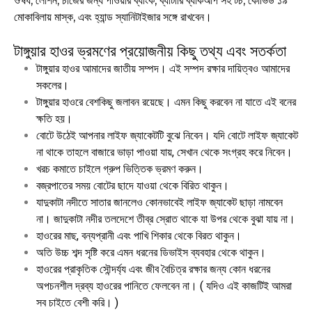
ঔষধ, লোশন, চার্জের জন্য পাওয়ার ব্যাংক, ব্যাটারি ব্যাকআপ সহ টর্চ, কোভিড ১৯
মোকাবিলায় মাস্ক, এবং হ্যান্ড স্যানিটাইজার সঙ্গে রাখবেন।
টাঙ্গুয়ার হাওর ভ্রমণের প্রয়োজনীয় কিছু তথ্য এবং সতর্কতা
টাঙ্গুয়ার হাওর আমাদের জাতীয় সম্পদ। এই সম্পদ রক্ষার দায়িত্বও আমাদের
সকলের।
টাঙ্গুয়ার হাওরে বেশকিছু জলাবন রয়েছে। এমন কিছু করবেন না যাতে এই বনের
ক্ষতি হয়।
বোটে উঠেই আপনার লাইফ জ্যাকেটটি বুঝে নিবেন। যদি বোটে লাইফ জ্যাকেট
না থাকে তাহলে বাজারে ভাড়া পাওয়া যায়, সেখান থেকে সংগ্রহ করে নিবেন।
খরচ কমাতে চাইলে গ্রুপ ভিত্তিক ভ্রমণ করুন।
বজ্রপাতের সময় বোটের ছাদে যাওয়া থেকে বিরিত থাকুন।
যাদুকাটা নদীতে সাতার জানলেও কোনভাবেই লাইফ জ্যাকেট ছাড়া নামবেন
না। জাদুকাটা নদীর তলদেশে তীব্র স্রোত থাকে যা উপর থেকে বুঝা যায় না।
হাওরের মাছ, বন্যপ্রানী এবং পাখি শিকার থেকে বিরত থাকুন।
অতি উচ্চ শব্দ সৃষ্টি করে এমন ধরনের ডিভাইস ব্যবহার থেকে থাকুন।
হাওরের প্রাকৃতিক সৌন্দর্য্য এবং জীব বৈচিত্র রক্ষার জন্য কোন ধরনের
অপচনশীল দ্রব্য হাওরের পানিতে ফেলবেন না। ( যদিও এই কাজটিই আমরা
সব চাইতে বেশী করি। )