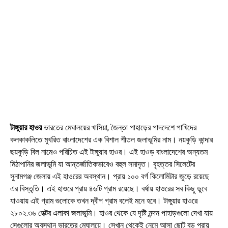
টাঙ্গুয়ার হাওর
ভারতের মেঘালয়ের খাসিয়া, জৈন্তা পাহাড়ের পাদদেশে পাখিদের
কলকাকলিতে মুখরিত বাংলাদেশের এক বিশাল শীতল জলাভূমির নাম। নয়কুড়ি কান্দার
ছয়কুড়ি বিল নামেও পরিচিত এই টাঙ্গুয়ার হাওর। এই হাওড় বাংলাদেশের অন্যতম
মিঠাপানির জলাভূমি যা আন্তর্জাতিকভাবেও বহুল সমাদৃত। বৃহত্তর সিলেটের
সুনামগঞ্জ জেলায় এই হাওরের অবস্থান। প্রায় ১০০ বর্গ কিলোমিটার জুড়ে রয়েছে
এর বিস্তৃতি। এই হাওরে প্রায় ৪৬টি গ্রাম রয়েছে। বর্ষায় হাওরের সব কিছু ডুবে
যাওয়ায় এই গ্রাম গুলোকে তখন দ্বীপ গ্রাম বলেই মনে হবে। টাঙ্গুয়ার হাওরে
২৮০২.৩৬ হেক্টর এলাকা জলাভূমি। হাওর থেকে যে দৃষ্টি নন্দন পাহাড়গুলো দেখা যায়
সেগুলোর অবস্থান ভারতের মেঘালয়ে। সেখান থেকেই নেমে আসা ছোট বড় প্রায়