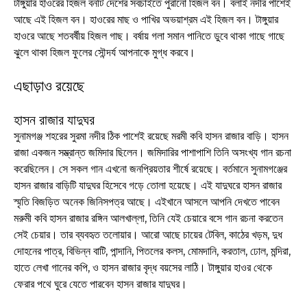
টাঙ্গুয়ার হাওরের হিজল বনটি দেশের সবচাইতে পুরানো হিজল বন। বলাই নদীর পাশেই
আছে এই হিজল বন। হাওরের মাছ ও পাখির অভয়াশ্রম এই হিজল বন। টাঙ্গুয়ার
হাওরে আছে শতবর্ষীয় হিজল গাছ। বর্ষায় গলা সমান পানিতে ডুবে থাকা গাছে গাছে
ঝুলে থাকা হিজল ফুলের সৌন্দর্য আপনাকে মুগ্ধ করবে।
এছাড়াও রয়েছে
হাসন রাজার যাদুঘর
সুনামগঞ্জ শহরের সুরমা নদীর ঠিক পাশেই রয়েছে মরমী কবি হাসন রাজার বাড়ি। হাসন
রাজা একজন সম্ভ্রান্ত জমিদার ছিলেন। জমিদারির পাশাপাশি তিনি অসংখ্য গান রচনা
করেছিলেন। সে সকল গান এখনো জনপ্রিয়তার শীর্ষে রয়েছে। বর্তমানে সুনামগঞ্জের
হাসন রাজার বাড়িটি যাদুঘর হিসেবে গড়ে তোলা হয়েছে। এই যাদুঘরে হাসন রাজার
স্মৃতি বিজড়িত অনেক জিনিসপত্র আছে। এইখানে আসলে আপনি দেখতে পাবেন
মরুমী কবি হাসন রাজার রঙ্গিন আলখাল্লা, তিনি যেই চেয়ারে বসে গান রচনা করতেন
সেই চেয়ার। তার ব্যবহৃত তলোয়ার। আরো আছে চায়ের টেবিল, কাঠের খড়ম, দুধ
দোহনের পাত্র, বিভিন্ন বাটি, পান্দানি, পিতলের কলস, মোমদানি, করতাল, ঢোল, মন্দিরা,
হাতে লেখা গানের কপি, ও হাসন রাজার বৃদ্ধ বয়সের লাঠি। টাঙ্গুয়ার হাওর থেকে
ফেরার পথে ঘুরে যেতে পারবেন হাসন রাজার যাদুঘর।