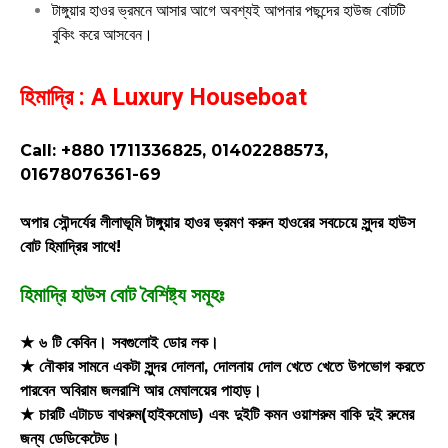
টাঙ্গুয়ার হাওর ভ্রমনে আসার আগে অবশ্যই আপনার পছন্দের হাউজ বোটটি
বুকিং করে আসবেন।
হিমাদ্রি : A Luxury Houseboat
Call: +880 1711336825, 01402288573,
01678076361-69
অপার সৌন্দর্যের লীলাভূমি টাঙ্গুয়ার হাওর ভ্রমণ করুন হাওরের সবচেয়ে সুন্দর হাউস
বোট হিমাদ্রির সাথে!
হিমাদ্রি হাউস বোট বৈশিষ্ট্য সমূহঃ
★ ৬ টি কেবিন। সবগুলোই ডোর লক।
★ নৌকার সামনে একটা সুন্দর দোলনা, দোলনায় দোল খেতে খেতে উপভোগ করতে
পারবেন অবিরাম জলরাশি আর মেঘালয়ের পাহাড়।
★ চারটি এটাচড বাথরুম(হাইকমোড) এবং দুইটি কমন ওয়াশরুম বাকি দুই রুমের
জন্য ডেডিকেটেড।