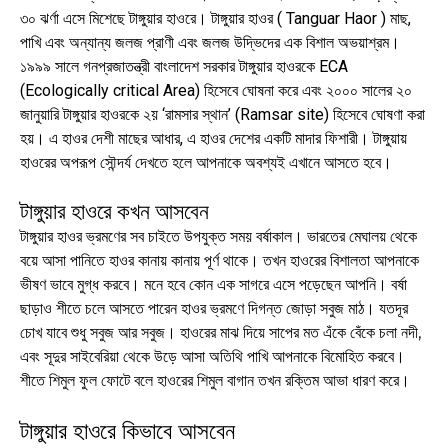
৩০ ঝর্ণা এসে মিশেছে টাঙ্গুয়ার হাওরে। টাঙ্গুয়ার হাওর ( Tanguar Haor ) মাছ,
পাখি এবং অন্যান্য জলজ প্রাণী এবং জলজ উদ্ভিদের এক বিশাল অভয়াশ্রম।
১৯৯৯ সালে গনপ্রজাতন্ত্রী বাংলাদেশ সরকার টাঙ্গুয়ার হাওরকে ECA
(Ecologically critical Area) হিসেবে ঘোষনা করে এবং ২০০০ সালের ২০
জানুয়ারি টাঙ্গুয়ার হাওরকে ২য় ‘রামসার স্থান’ (Ramsar site) হিসেবে ঘোষণা করা
হয়। এ হাওর দেশী মাছের আধার, এ হাওর দেশের একটি মাদার ফিশারী। টাঙ্গুয়ায়
হাওরের অপরূপ সৌন্দর্য দেখতে হলে আপনাকে অবশ্যই এখানে আসতে হবে।
টাঙ্গুয়ার হাওরে কখন আসবেন
টাঙ্গুয়ার হাওর ভ্রমণের সব চাইতে উপযুক্ত সময় বর্ষাকাল। ভারতের মেঘালয় থেকে
বয়ে আসা পানিতে হাওর কানায় কানায় পূর্ণ থাকে। তখন হাওরের বিশালতা আপনাকে
ভীষণ ভাবে মুগ্ধ করবে। মনে হবে কোন এক সাগরে এসে পড়েছেন আপনি। বর্ষা
ছাড়াও শীতে চলে আসতে পারেন হাওর ভ্রমণে দিগন্ত জোড়া সবুজ মাঠ। যতদূর
চোখ যাবে শুধু সবুজ আর সবুজ। হাওরের মাঝ দিয়ে সাপের মত এঁকে বেঁকে চলা নদী,
এবং সূদুর সাইবেরিয়া থেকে উড়ে আসা অতিথি পাখি আপনাকে বিমোহিত করবে।
শীতে শিমুল ফুল ফোটে বলে হাওরের শিমুল বাগান তখন রক্তিম আভা ধারণ করে।
টাঙ্গুয়ার হাওরে কিভাবে আসবেন