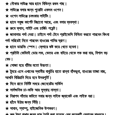
★ নৌকার লাউঞ্জ আর ছাদে বিভিন্ন রকম গাছ।
★ লাউঞ্জে বসার জন্য পুরোটা একদম ওপেন।
★ ওপেন লাউঞ্জে চমৎকার লাইটিং।
★ ছাদে সবুজ কার্পেট বিছানো আছে, এবং বসার ব্যবস্থা।
★ রুমে ফ্যান, লাইট এবং চার্জিং পয়েন্ট।
★ জানালায় পর্দা দেয়া। চাইলে পর্দা টেনে প্রাইভেসি নিশ্চিত করতে পারবেন কিংবা
পর্দা সরিয়েই নিতে পারবেন হাওরের পানির ঘ্রাণ।
★ ছাদে ডায়নিং স্পেস। ফ্লোরে কষ্ট করে খেতে হবেনা।
★ প্রতিটা কেবিনই ডোর লক, ভেতর এবং বাইরে থেকে লক করা যায়, বিশাল বড়
বেড।
★ সোজা হয়ে হাঁটার মতো উচ্চতা।
★ ট্যুরে এসে এখানের স্থানীয় বাবুর্চির হাতে রান্না হাঁসভুনা, হাওরের তাজা মাছ,
আখনি বিরিয়ানি দিয়ে হবে উদরপূর্তি।
★ দিনে রাতে নির্দিষ্ট সময়ে জেনেরেটর সার্ভিস
★ সার্বক্ষনিক চা-কফি আর সুস্বাদু নাস্তা।
★ নিরাপদ সাঁতার কাটতে সবার জন্য লাইফ জ্যাকেট এবং লাইফ বয়া।
★ ছাঁদে উঠার জন্য সিঁড়ি।
★ সাবান, শ্যাম্পু, হাইজেনিক উপকরণ।
★ রুম ঠান্ডা রাখার জন্য ছাদ তৈরি করা হয়েছে বেশ কয়েকটি লেয়ারের মাধ্যমে।