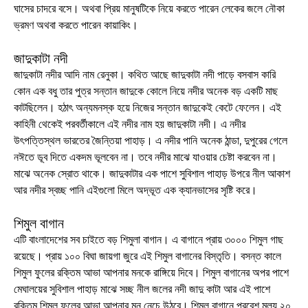
ঘাসের চাদরে বসে। অথবা প্রিয় মানুষটিকে নিয়ে করতে পারেন লেকের জলে নৌকা
ভ্রমণ অথবা করতে পারেন কায়াকিং।
জাদুকাটা নদী
জাদুকাটা নদীর আদি নাম রেনুকা। কথিত আছে জাদুকাটা নদী পাড়ে বসবাস কারি
কোন এক বধু তার পুত্র সন্তান জাদুকে কোলে নিয়ে নদীর অনেক বড় একটি মাছ
কাটছিলেন। হঠাৎ অন্যমনস্ক হয়ে নিজের সন্তান জাদুকেই কেটে ফেলেন। এই
কাহিনী থেকেই পরবর্তীকালে এই নদীর নাম হয় জাদুকাটা নদী। এ নদীর
উৎপত্তিস্থল ভারতের জৈন্তিয়া পাহাড়। এ নদীর পানি অনেক ঠান্ডা, দুপুরের গেলে
নঈতে ডূব দিতে একদম ভূলবেন না। তবে নদীর মাঝে যাওয়ার চেষ্টা করবেন না।
মাঝে অনেক স্রোত থাকে। জাদুকাটার এক পাশে সুবিশাল পাহাড় উপরে নীল আকাশ
আর নদীর স্বচ্ছ পানি এইগুলো মিলে অদ্ভূত এক ক্যানভাসের সৃষ্টি করে।
শিমুল বাগান
এটি বাংলাদেশের সব চাইতে বড় শিমুলা বাগান। এ বাগানে প্রায় ৩০০০ শিমুল গাছ
রয়েছে। প্রায় ১০০ বিঘা জায়গা জুরে এই শিমুল বাগানের বিস্তৃতি। বসন্ত কালে
শিমুল ফুলের রক্তিম আভা আপনার মনকে রাঙ্গিয়ে দিবে। শিমুল বাগানের অপর পাশে
মেঘালয়ের সুবিশাল পাহাড় মাঝে সচ্ছ নীল জলের নদী জাদু কাটা আর এই পাশে
রক্তিম শিমুল ফুলের আভা আপনার মন নেচে উঠবে। শিমুল বাগানে প্রবেশ মূল্য ২০