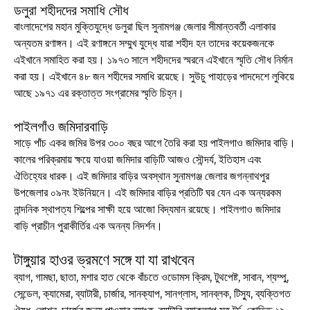
ডলুরা শহীদদের সমাধি সৌধ
বাংলাদেশের মহান মুক্তিযুদ্ধে ডলুরা ছিল সুনামগঞ্জ জেলার সীমান্তবর্তী এলাকার
অন্যতম রণাঙ্গন। এই রণাঙ্গনে সম্মুখ যুদ্ধে যারা শহীদ হন তাদের কয়েকজনকে
এইখানে সমাহিত করা হয়। ১৯৭৩ সালে শহীদদের স্মরনে এইখানে স্মৃতি সৌধ নির্মান
করা হয়। এইখানে ৪৮ জন শহীদের সমাধি রয়েছে। সুউচু পাহাড়ের পাদদেশে লুকিয়ে
আছে ১৯৭১ এর রক্তাত্ত সংগ্রামের স্মৃতি চিহ্ন।
পাইলগাঁও জমিদারবাড়ি
সাড়ে পাঁচ একর জমির উপর ৩০০ বছর আগে তৈরি করা হয় পাইলগাও জমিদার বাড়ি।
কালের পরিক্রমায় ক্ষয়ে যাওয়া জমিদার বাড়িটি আজও সৌন্দর্য, ইতিহাস এবং
ঐতিহ্যের ধারক। এই জমিদার বাড়ির অবস্থান সুনামগঞ্জ জেলার জগন্নাথপুর
উপজেলার ০৯নং ইউনিয়নে। এই জমিদার বাড়ির প্রতিটি ঘর যেন এক অন্যরকম
নান্দনিক স্থাপত্য শিল্পের সাক্ষী হয়ে আজো বিদ্যমান রয়েছে। পাইলগাও জমিদার
বাড়ি প্রাচীন পুরাকীর্তির এক অনন্য নিদর্শন।
টাঙ্গুয়ার হাওর ভ্রমণে সঙ্গে যা যা রাখবেন
ব্যাগ, গামছা, ছাতা, মশার হাত থেকে বাঁচতে ওডোমস ক্রিম, টুথপেষ্ট, সাবান, শ্যম্পু,
সেন্ডেল, ক্যামেরা, ব্যাটারী, চার্জার, সানক্যাপ, সানগ্লাস, সানব্লক, টিস্যু, ব্যক্তিগত