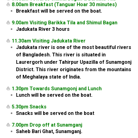
⛵
8.00am Breakfast (Tanguar Hoar 30 minutes)
Breakfast will be served on the boat.
⛵
9.00am Visiting Barikka Tila and Shimul Bagan
Jadukata River 3 hours
⛵
11.30am Visiting Jadukata River
Jadukata river is one of the most beautiful rivers
of Bangladesh. This river is situated in
Laurergorh under Tahirpur Upazilla of Sunamgonj
District. This river originates from the mountains
of Meghalaya state of India.
⛵
1.30pm Towards Sunamgonj and Lunch
Lunch will be served on the boat.
⛵
5.30pm Snacks
Snacks will be served on the boat
⛵
7.00pm Drop off at Sunamganj
Saheb Bari Ghat, Sunamganj.