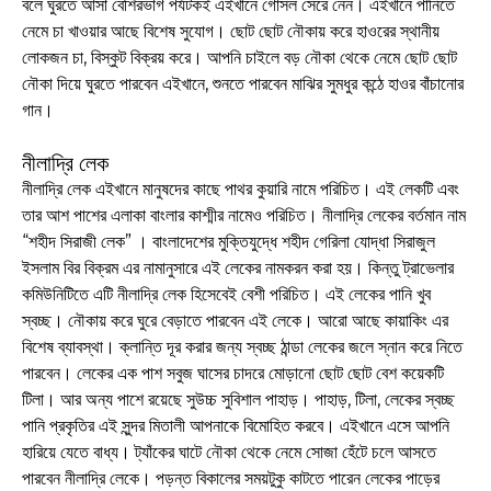
বলে ঘুরতে আসা বেশিরভাগ পর্যটকই এইখানে গোসল সেরে নেন। এইখানে পানিতে
নেমে চা খাওয়ার আছে বিশেষ সুযোগ। ছোট ছোট নৌকায় করে হাওরের স্থানীয়
লোকজন চা, বিস্কুট বিক্রয় করে। আপনি চাইলে বড় নৌকা থেকে নেমে ছোট ছোট
নৌকা দিয়ে ঘুরতে পারবেন এইখানে, শুনতে পারবেন মাঝির সুমধুর কন্ঠে হাওর বাঁচানোর
গান।
নীলাদ্রি লেক
নীলাদ্রি লেক এইখানে মানুষদের কাছে পাথর কুয়ারি নামে পরিচিত। এই লেকটি এবং
তার আশ পাশের এলাকা বাংলার কাশ্মীর নামেও পরিচিত। নীলাদ্রি লেকের বর্তমান নাম
“শহীদ সিরাজী লেক” । বাংলাদেশের মুক্তিযুদ্ধে শহীদ গেরিলা যোদ্ধা সিরাজুল
ইসলাম বির বিক্রম এর নামানুসারে এই লেকের নামকরন করা হয়। কিন্তু ট্রাভেলার
কমিউনিটিতে এটি নীলাদ্রি লেক হিসেবেই বেশী পরিচিত। এই লেকের পানি খুব
স্বচ্ছ। নৌকায় করে ঘুরে বেড়াতে পারবেন এই লেকে। আরো আছে কায়াকিং এর
বিশেষ ব্যাবস্থা। ক্লান্তি দূর করার জন্য স্বচ্ছ ঠান্ডা লেকের জলে স্নান করে নিতে
পারবেন। লেকের এক পাশ সবুজ ঘাসের চাদরে মোড়ানো ছোট ছোট বেশ কয়েকটি
টিলা। আর অন্য পাশে রয়েছে সুউচ্চ সুবিশাল পাহাড়। পাহাড়, টিলা, লেকের স্বচ্ছ
পানি প্রকৃতির এই সুন্দর মিতালী আপনাকে বিমোহিত করবে। এইখানে এসে আপনি
হারিয়ে যেতে বাধ্য। ট্যাঁকের ঘাটে নৌকা থেকে নেমে সোজা হেঁটে চলে আসতে
পারবেন নীলাদ্রি লেকে। পড়ন্ত বিকালের সময়টুকু কাটতে পারেন লেকের পাড়ের