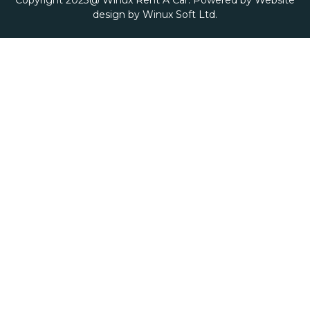
Copyright 2023@ Winux Rent A Car. Powered by Website
design by
Winux Soft Ltd.