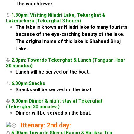
The watchtower.
⛵
1.30pm: Visiting Niladri Lake, Tekerghat &
Lakmachora (Tekerghat 3 hours)
The lake is known as Niladri lake to many tourists
because of the eye-catching beauty of the lake.
The original name of this lake is Shaheed Siraj
Lake.
⛵
2.0pm: Towards Tekerghat & Lunch (Tanguar Hoar
30 minutes)
Lunch will be served on the boat.
⛵
6.30pm:Snacks
Snacks will be served on the boat
⛵
9.00pm Dinner & night stay at Tekerghat
(Tekerghat 30 minutes)
Dinner will be served on the boat.
Ittenary: 2nd day:
⛵
5.00am Towards Shimul Bagan & Barikka Tila