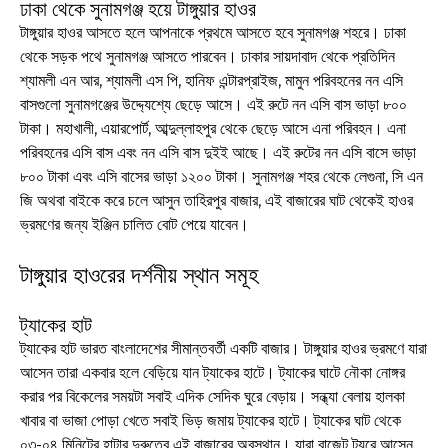
ঢাকা থেকে সুনামগঞ্জ হয়ে টাঙ্গুয়ার হাওর
টাঙ্গুয়ার হাওর আসতে হলে আপনাকে প্রথমে আসতে হবে সুনামগঞ্জ শহরে। ঢাকা
থেকে সড়ক পথে সুনামগঞ্জ আসতে পারবেন। ঢাকার সায়দাবাদ থেকে প্রতিদিন
শ্যামলী এন আর, শ্যামলী এস পি, হানিফ এন্টারপ্রাইজ, মামুন পরিবহনের নন এসি
বাসগুলো সুনামগঞ্জের উদ্দ্যেশ্যে ছেড়ে আসে। এই রুটে নন এসি বাস ভাড়া ৮০০
টাকা। মহাখালী, এয়ারপোর্ট, আব্দুল্লাহপুর থেকে ছেড়ে আসে এনা পরিবহন। এনা
পরিবহনের এসি বাস এবং নন এসি বাস দুইই আছে। এই রুটের নন এসি বাসে ভাড়া
৮০০ টাকা এবং এসি বাসের ভাড়া ১২০০ টাকা। সুনামগঞ্জ শহর থেকে লেগুনা, সি এন
জি অথবা বাইকে করে চলে আসুন তাহিরপুর বাজার, এই বাজারের ঘাট থেকেই হাওর
ভ্রমণের জন্য ইঞ্জিন চালিত বোট পেয়ে যাবেন।
টাঙ্গুয়ার হাওরের দর্শনীয় স্থান সমূহ
ট্যাকের হাট
ট্যাকের হাট ভারত বাংলাদেশের সীমান্তবর্তী একটি বাজার। টাঙ্গুয়ার হাওর ভ্রমণে যারা
আসেন তারা একবার হলে বেড়িয়ে যান ট্যাকের হাটে। ট্যাকের ঘাটে নৌকা নোঙ্গর
করার পর বিকেলের সময়টা সবাই এদিক সেদিক ঘুরে বেড়ায়। সন্ধ্যা বেলায় হালকা
খাবার বা ভাজা পোড়া খেতে সবাই ভিড় জমায় ট্যাকের হাটে। ট্যাকের ঘাট থেকে
০৩-০৪ মিনিটের হাটার দুরুত্বে এই বাজারের অবস্থান। যারা বাজেট ট্যুরে আসেন