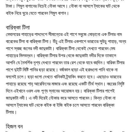
টাকা। শিমুল বাগানের নিচেই নৌকা আসে। নৌকা না আসলে ট্যাকের ঘাট থেকে
বাইক নিয়ে ঘুরে যেতে পারবেন শিমুল বাগান।
বারিক্কা টিলা
মেঘালয়ের পাহাড়ের পাদদেশে সীমান্তের এই পাশে সবুজে মোড়ানো এক টিলার নাম
বারেকের টিলা বা বারিক্কা টিলা। উঁচু এই টিলার একপাশে ভারতের সুউচু পাহাড়, অন্য
পাশে স্বচ্ছ জলের নদী জাদুকাটা। বারিক্কা টিলা থেকেই দেখতে পারবেন মেঘ
পাহাড়ের মিলবন্ধন। বারিক্কা টিলার উপর থেকে জাদুকাটা নদীর দিকে তাকালে
আপনি যে নৈসর্গিক দৃশ্য দেখতে পারবেন তার রেশ থেকে যাবে বহুদিন। বারিকা টিলার
পাশে দুইটি মিষ্টি পানির ছড়া রয়েছে। বর্ষাকাল ছাড়া এই ছরাগুলো পানি থাকে না
বললেই চলে। ছড়া গুলো দেখতে খানিকটা ট্র্যাকিং করতে হবে। এছাড়াও ভারতের
পাহাড়ে রয়েছে শাহ্ আরেফিনের মাজার এবং রয়েছে একটি তীর্থ স্থান। বছরের নির্দৃষ্ট
দিনে এইখানে ওরস এবং পূণ্য স্নানের আয়োজন হয়। বারিক্কা টিলার পাশেই
জাদুকাটা নদী। এ নদী দিয়েই নৌকায় করে আসতে পারবেন। কিন্ত নৌকা না
আসলে ট্যাকের ঘাট থেকে বাইক বা ইজি বাইক চলে আসতে পারবেন বারিক্কা
টিলায়।
হিজল বন