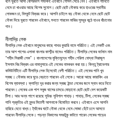
বলে ঘুরতে আসা বেশিরভাগ পর্যটকই এইখানে গোসল সেরে নেন। এইখানে পানিতে
নেমে চা খাওয়ার আছে বিশেষ সুযোগ। ছোট ছোট নৌকায় করে হাওরের স্থানীয়
লোকজন চা, বিস্কুট বিক্রয় করে। আপনি চাইলে বড় নৌকা থেকে নেমে ছোট ছোট
নৌকা দিয়ে ঘুরতে পারবেন এইখানে, শুনতে পারবেন মাঝির সুমধুর কন্ঠে হাওর বাঁচানোর
গান।
নীলাদ্রি লেক
নীলাদ্রি লেক এইখানে মানুষদের কাছে পাথর কুয়ারি নামে পরিচিত। এই লেকটি এবং
তার আশ পাশের এলাকা বাংলার কাশ্মীর নামেও পরিচিত। নীলাদ্রি লেকের বর্তমান নাম
“শহীদ সিরাজী লেক” । বাংলাদেশের মুক্তিযুদ্ধে শহীদ গেরিলা যোদ্ধা সিরাজুল
ইসলাম বির বিক্রম এর নামানুসারে এই লেকের নামকরন করা হয়। কিন্তু ট্রাভেলার
কমিউনিটিতে এটি নীলাদ্রি লেক হিসেবেই বেশী পরিচিত। এই লেকের পানি খুব
স্বচ্ছ। নৌকায় করে ঘুরে বেড়াতে পারবেন এই লেকে। আরো আছে কায়াকিং এর
বিশেষ ব্যাবস্থা। ক্লান্তি দূর করার জন্য স্বচ্ছ ঠান্ডা লেকের জলে স্নান করে নিতে
পারবেন। লেকের এক পাশ সবুজ ঘাসের চাদরে মোড়ানো ছোট ছোট বেশ কয়েকটি
টিলা। আর অন্য পাশে রয়েছে সুউচ্চ সুবিশাল পাহাড়। পাহাড়, টিলা, লেকের স্বচ্ছ
পানি প্রকৃতির এই সুন্দর মিতালী আপনাকে বিমোহিত করবে। এইখানে এসে আপনি
হারিয়ে যেতে বাধ্য। ট্যাঁকের ঘাটে নৌকা থেকে নেমে সোজা হেঁটে চলে আসতে
পারবেন নীলাদ্রি লেকে। পড়ন্ত বিকালের সময়টুকু কাটতে পারেন লেকের পাড়ের