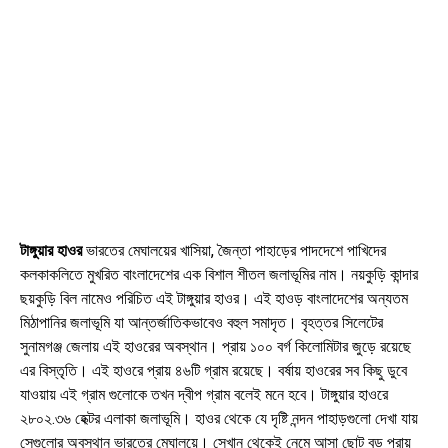
টাঙ্গুয়ার হাওর
ভারতের মেঘালয়ের খাসিয়া, জৈন্তা পাহাড়ের পাদদেশে পাখিদের
কলকাকলিতে মুখরিত বাংলাদেশের এক বিশাল শীতল জলাভূমির নাম। নয়কুড়ি কান্দার
ছয়কুড়ি বিল নামেও পরিচিত এই টাঙ্গুয়ার হাওর। এই হাওড় বাংলাদেশের অন্যতম
মিঠাপানির জলাভূমি যা আন্তর্জাতিকভাবেও বহুল সমাদৃত। বৃহত্তর সিলেটের
সুনামগঞ্জ জেলায় এই হাওরের অবস্থান। প্রায় ১০০ বর্গ কিলোমিটার জুড়ে রয়েছে
এর বিস্তৃতি। এই হাওরে প্রায় ৪৬টি গ্রাম রয়েছে। বর্ষায় হাওরের সব কিছু ডুবে
যাওয়ায় এই গ্রাম গুলোকে তখন দ্বীপ গ্রাম বলেই মনে হবে। টাঙ্গুয়ার হাওরে
২৮০২.৩৬ হেক্টর এলাকা জলাভূমি। হাওর থেকে যে দৃষ্টি নন্দন পাহাড়গুলো দেখা যায়
সেগুলোর অবস্থান ভারতের মেঘালয়ে। সেখান থেকেই নেমে আসা ছোট বড় প্রায়