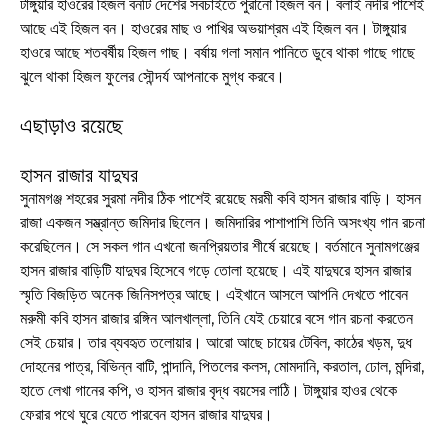
টাঙ্গুয়ার হাওরের হিজল বনটি দেশের সবচাইতে পুরানো হিজল বন। বলাই নদীর পাশেই
আছে এই হিজল বন। হাওরের মাছ ও পাখির অভয়াশ্রম এই হিজল বন। টাঙ্গুয়ার
হাওরে আছে শতবর্ষীয় হিজল গাছ। বর্ষায় গলা সমান পানিতে ডুবে থাকা গাছে গাছে
ঝুলে থাকা হিজল ফুলের সৌন্দর্য আপনাকে মুগ্ধ করবে।
এছাড়াও রয়েছে
হাসন রাজার যাদুঘর
সুনামগঞ্জ শহরের সুরমা নদীর ঠিক পাশেই রয়েছে মরমী কবি হাসন রাজার বাড়ি। হাসন
রাজা একজন সম্ভ্রান্ত জমিদার ছিলেন। জমিদারির পাশাপাশি তিনি অসংখ্য গান রচনা
করেছিলেন। সে সকল গান এখনো জনপ্রিয়তার শীর্ষে রয়েছে। বর্তমানে সুনামগঞ্জের
হাসন রাজার বাড়িটি যাদুঘর হিসেবে গড়ে তোলা হয়েছে। এই যাদুঘরে হাসন রাজার
স্মৃতি বিজড়িত অনেক জিনিসপত্র আছে। এইখানে আসলে আপনি দেখতে পাবেন
মরুমী কবি হাসন রাজার রঙ্গিন আলখাল্লা, তিনি যেই চেয়ারে বসে গান রচনা করতেন
সেই চেয়ার। তার ব্যবহৃত তলোয়ার। আরো আছে চায়ের টেবিল, কাঠের খড়ম, দুধ
দোহনের পাত্র, বিভিন্ন বাটি, পান্দানি, পিতলের কলস, মোমদানি, করতাল, ঢোল, মন্দিরা,
হাতে লেখা গানের কপি, ও হাসন রাজার বৃদ্ধ বয়সের লাঠি। টাঙ্গুয়ার হাওর থেকে
ফেরার পথে ঘুরে যেতে পারবেন হাসন রাজার যাদুঘর।