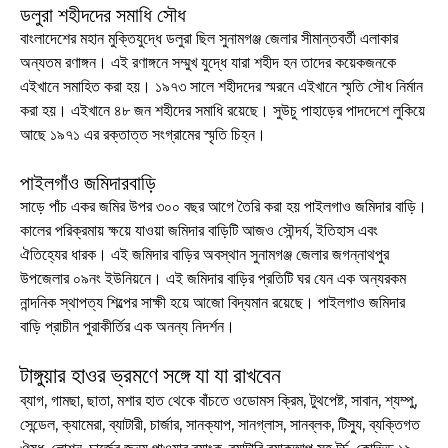
ডলুরা শহীদদের সমাধি সৌধ
বাংলাদেশের মহান মুক্তিযুদ্ধে ডলুরা ছিল সুনামগঞ্জ জেলার সীমান্তবর্তী এলাকার
অন্যতম রণাঙ্গন। এই রণাঙ্গনে সম্মুখ যুদ্ধে যারা শহীদ হন তাদের কয়েকজনকে
এইখানে সমাহিত করা হয়। ১৯৭৩ সালে শহীদদের স্মরনে এইখানে স্মৃতি সৌধ নির্মান
করা হয়। এইখানে ৪৮ জন শহীদের সমাধি রয়েছে। সুউচু পাহাড়ের পাদদেশে লুকিয়ে
আছে ১৯৭১ এর রক্তাত্ত সংগ্রামের স্মৃতি চিহ্ন।
পাইলগাঁও জমিদারবাড়ি
সাড়ে পাঁচ একর জমির উপর ৩০০ বছর আগে তৈরি করা হয় পাইলগাও জমিদার বাড়ি।
কালের পরিক্রমায় ক্ষয়ে যাওয়া জমিদার বাড়িটি আজও সৌন্দর্য, ইতিহাস এবং
ঐতিহ্যের ধারক। এই জমিদার বাড়ির অবস্থান সুনামগঞ্জ জেলার জগন্নাথপুর
উপজেলার ০৯নং ইউনিয়নে। এই জমিদার বাড়ির প্রতিটি ঘর যেন এক অন্যরকম
নান্দনিক স্থাপত্য শিল্পের সাক্ষী হয়ে আজো বিদ্যমান রয়েছে। পাইলগাও জমিদার
বাড়ি প্রাচীন পুরাকীর্তির এক অনন্য নিদর্শন।
টাঙ্গুয়ার হাওর ভ্রমণে সঙ্গে যা যা রাখবেন
ব্যাগ, গামছা, ছাতা, মশার হাত থেকে বাঁচতে ওডোমস ক্রিম, টুথপেষ্ট, সাবান, শ্যম্পু,
সেন্ডেল, ক্যামেরা, ব্যাটারী, চার্জার, সানক্যাপ, সানগ্লাস, সানব্লক, টিস্যু, ব্যক্তিগত