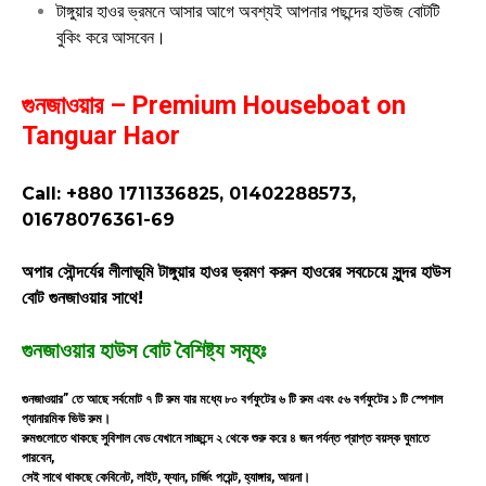
টাঙ্গুয়ার হাওর ভ্রমনে আসার আগে অবশ্যই আপনার পছন্দের হাউজ বোটটি
বুকিং করে আসবেন।
গুনজাওয়ার – Premium Houseboat on
Tanguar Haor
Call: +880 1711336825, 01402288573,
01678076361-69
অপার সৌন্দর্যের লীলাভূমি টাঙ্গুয়ার হাওর ভ্রমণ করুন হাওরের সবচেয়ে সুন্দর হাউস
বোট গুনজাওয়ার সাথে!
গুনজাওয়ার হাউস বোট বৈশিষ্ট্য সমূহঃ
গুনজাওয়ার” তে আছে সর্বমোট ৭ টি রুম যার মধ্যে ৮০ বর্গফুটের ৬ টি রুম এবং ৫৬ বর্গফুটের ১ টি স্পেশাল
প্যানারমিক ভিউ রুম।
রুমগুলোতে থাকছে সুবিশাল বেড যেখানে সাচ্ছন্দে ২ থেকে শুরু করে ৪ জন পর্যন্ত প্রাপ্ত বয়স্ক ঘুমাতে
পারবেন,
সেই সাথে থাকছে কেবিনেট, লাইট, ফ্যান, চার্জিং পয়েন্ট, হ্যাঙ্গার, আয়না।