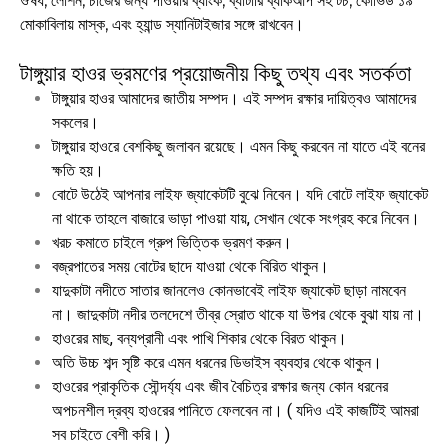
ঔষধ, লোশন, চার্জের জন্য পাওয়ার ব্যাংক, ব্যাটারি ব্যাকআপ সহ টর্চ, কোভিড ১৯
মোকাবিলায় মাস্ক, এবং হ্যান্ড স্যানিটাইজার সঙ্গে রাখবেন।
টাঙ্গুয়ার হাওর ভ্রমণের প্রয়োজনীয় কিছু তথ্য এবং সতর্কতা
টাঙ্গুয়ার হাওর আমাদের জাতীয় সম্পদ। এই সম্পদ রক্ষার দায়িত্বও আমাদের
সকলের।
টাঙ্গুয়ার হাওরে বেশকিছু জলাবন রয়েছে। এমন কিছু করবেন না যাতে এই বনের
ক্ষতি হয়।
বোটে উঠেই আপনার লাইফ জ্যাকেটটি বুঝে নিবেন। যদি বোটে লাইফ জ্যাকেট
না থাকে তাহলে বাজারে ভাড়া পাওয়া যায়, সেখান থেকে সংগ্রহ করে নিবেন।
খরচ কমাতে চাইলে গ্রুপ ভিত্তিক ভ্রমণ করুন।
বজ্রপাতের সময় বোটের ছাদে যাওয়া থেকে বিরিত থাকুন।
যাদুকাটা নদীতে সাতার জানলেও কোনভাবেই লাইফ জ্যাকেট ছাড়া নামবেন
না। জাদুকাটা নদীর তলদেশে তীব্র স্রোত থাকে যা উপর থেকে বুঝা যায় না।
হাওরের মাছ, বন্যপ্রানী এবং পাখি শিকার থেকে বিরত থাকুন।
অতি উচ্চ শব্দ সৃষ্টি করে এমন ধরনের ডিভাইস ব্যবহার থেকে থাকুন।
হাওরের প্রাকৃতিক সৌন্দর্য্য এবং জীব বৈচিত্র রক্ষার জন্য কোন ধরনের
অপচনশীল দ্রব্য হাওরের পানিতে ফেলবেন না। ( যদিও এই কাজটিই আমরা
সব চাইতে বেশী করি। )