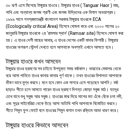
৩০ ঝর্ণা এসে মিশেছে টাঙ্গুয়ার হাওরে। টাঙ্গুয়ার হাওর ( Tanguar Haor ) মাছ,
পাখি এবং অন্যান্য জলজ প্রাণী এবং জলজ উদ্ভিদের এক বিশাল অভয়াশ্রম।
১৯৯৯ সালে গনপ্রজাতন্ত্রী বাংলাদেশ সরকার টাঙ্গুয়ার হাওরকে ECA
(Ecologically critical Area) হিসেবে ঘোষনা করে এবং ২০০০ সালের ২০
জানুয়ারি টাঙ্গুয়ার হাওরকে ২য় ‘রামসার স্থান’ (Ramsar site) হিসেবে ঘোষণা করা
হয়। এ হাওর দেশী মাছের আধার, এ হাওর দেশের একটি মাদার ফিশারী। টাঙ্গুয়ায়
হাওরের অপরূপ সৌন্দর্য দেখতে হলে আপনাকে অবশ্যই এখানে আসতে হবে।
টাঙ্গুয়ার হাওরে কখন আসবেন
টাঙ্গুয়ার হাওর ভ্রমণের সব চাইতে উপযুক্ত সময় বর্ষাকাল। ভারতের মেঘালয় থেকে
বয়ে আসা পানিতে হাওর কানায় কানায় পূর্ণ থাকে। তখন হাওরের বিশালতা আপনাকে
ভীষণ ভাবে মুগ্ধ করবে। মনে হবে কোন এক সাগরে এসে পড়েছেন আপনি। বর্ষা
ছাড়াও শীতে চলে আসতে পারেন হাওর ভ্রমণে দিগন্ত জোড়া সবুজ মাঠ। যতদূর
চোখ যাবে শুধু সবুজ আর সবুজ। হাওরের মাঝ দিয়ে সাপের মত এঁকে বেঁকে চলা নদী,
এবং সূদুর সাইবেরিয়া থেকে উড়ে আসা অতিথি পাখি আপনাকে বিমোহিত করবে।
শীতে শিমুল ফুল ফোটে বলে হাওরের শিমুল বাগান তখন রক্তিম আভা ধারণ করে।
টাঙ্গুয়ার হাওরে কিভাবে আসবেন