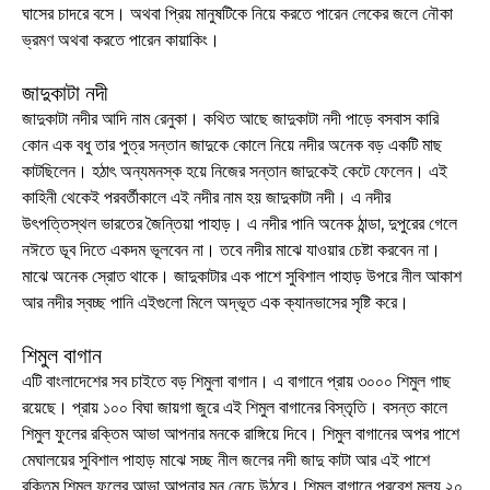
ঘাসের চাদরে বসে। অথবা প্রিয় মানুষটিকে নিয়ে করতে পারেন লেকের জলে নৌকা
ভ্রমণ অথবা করতে পারেন কায়াকিং।
জাদুকাটা নদী
জাদুকাটা নদীর আদি নাম রেনুকা। কথিত আছে জাদুকাটা নদী পাড়ে বসবাস কারি
কোন এক বধু তার পুত্র সন্তান জাদুকে কোলে নিয়ে নদীর অনেক বড় একটি মাছ
কাটছিলেন। হঠাৎ অন্যমনস্ক হয়ে নিজের সন্তান জাদুকেই কেটে ফেলেন। এই
কাহিনী থেকেই পরবর্তীকালে এই নদীর নাম হয় জাদুকাটা নদী। এ নদীর
উৎপত্তিস্থল ভারতের জৈন্তিয়া পাহাড়। এ নদীর পানি অনেক ঠান্ডা, দুপুরের গেলে
নঈতে ডূব দিতে একদম ভূলবেন না। তবে নদীর মাঝে যাওয়ার চেষ্টা করবেন না।
মাঝে অনেক স্রোত থাকে। জাদুকাটার এক পাশে সুবিশাল পাহাড় উপরে নীল আকাশ
আর নদীর স্বচ্ছ পানি এইগুলো মিলে অদ্ভূত এক ক্যানভাসের সৃষ্টি করে।
শিমুল বাগান
এটি বাংলাদেশের সব চাইতে বড় শিমুলা বাগান। এ বাগানে প্রায় ৩০০০ শিমুল গাছ
রয়েছে। প্রায় ১০০ বিঘা জায়গা জুরে এই শিমুল বাগানের বিস্তৃতি। বসন্ত কালে
শিমুল ফুলের রক্তিম আভা আপনার মনকে রাঙ্গিয়ে দিবে। শিমুল বাগানের অপর পাশে
মেঘালয়ের সুবিশাল পাহাড় মাঝে সচ্ছ নীল জলের নদী জাদু কাটা আর এই পাশে
রক্তিম শিমুল ফুলের আভা আপনার মন নেচে উঠবে। শিমুল বাগানে প্রবেশ মূল্য ২০