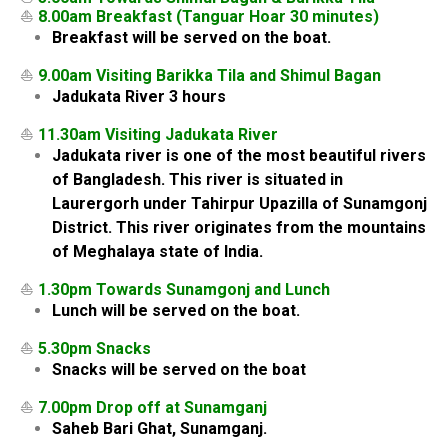
⛵
8.00am Breakfast (Tanguar Hoar 30 minutes)
Breakfast will be served on the boat.
⛵
9.00am Visiting Barikka Tila and Shimul Bagan
Jadukata River 3 hours
⛵
11.30am Visiting Jadukata River
Jadukata river is one of the most beautiful rivers
of Bangladesh. This river is situated in
Laurergorh under Tahirpur Upazilla of Sunamgonj
District. This river originates from the mountains
of Meghalaya state of India.
⛵
1.30pm Towards Sunamgonj and Lunch
Lunch will be served on the boat.
⛵
5.30pm Snacks
Snacks will be served on the boat
⛵
7.00pm Drop off at Sunamganj
Saheb Bari Ghat, Sunamganj.