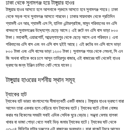
ঢাকা থেকে সুনামগঞ্জ হয়ে টাঙ্গুয়ার হাওর
টাঙ্গুয়ার হাওর আসতে হলে আপনাকে প্রথমে আসতে হবে সুনামগঞ্জ শহরে। ঢাকা
থেকে সড়ক পথে সুনামগঞ্জ আসতে পারবেন। ঢাকার সায়দাবাদ থেকে প্রতিদিন
শ্যামলী এন আর, শ্যামলী এস পি, হানিফ এন্টারপ্রাইজ, মামুন পরিবহনের নন এসি
বাসগুলো সুনামগঞ্জের উদ্দ্যেশ্যে ছেড়ে আসে। এই রুটে নন এসি বাস ভাড়া ৮০০
টাকা। মহাখালী, এয়ারপোর্ট, আব্দুল্লাহপুর থেকে ছেড়ে আসে এনা পরিবহন। এনা
পরিবহনের এসি বাস এবং নন এসি বাস দুইই আছে। এই রুটের নন এসি বাসে ভাড়া
৮০০ টাকা এবং এসি বাসের ভাড়া ১২০০ টাকা। সুনামগঞ্জ শহর থেকে লেগুনা, সি এন
জি অথবা বাইকে করে চলে আসুন তাহিরপুর বাজার, এই বাজারের ঘাট থেকেই হাওর
ভ্রমণের জন্য ইঞ্জিন চালিত বোট পেয়ে যাবেন।
টাঙ্গুয়ার হাওরের দর্শনীয় স্থান সমূহ
ট্যাকের হাট
ট্যাকের হাট ভারত বাংলাদেশের সীমান্তবর্তী একটি বাজার। টাঙ্গুয়ার হাওর ভ্রমণে যারা
আসেন তারা একবার হলে বেড়িয়ে যান ট্যাকের হাটে। ট্যাকের ঘাটে নৌকা নোঙ্গর
করার পর বিকেলের সময়টা সবাই এদিক সেদিক ঘুরে বেড়ায়। সন্ধ্যা বেলায় হালকা
খাবার বা ভাজা পোড়া খেতে সবাই ভিড় জমায় ট্যাকের হাটে। ট্যাকের ঘাট থেকে
০৩-০৪ মিনিটের হাটার দুরুত্বে এই বাজারের অবস্থান। যারা বাজেট ট্যুরে আসেন