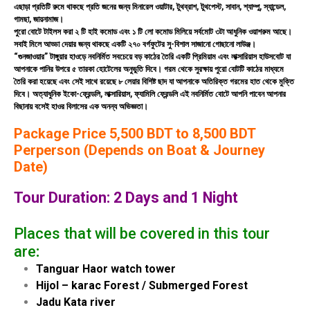
এছাড়া প্রতিটি রুমে থাকছে প্রতি জনের জন্য মিনারেল ওয়াটার, টুথব্রাশ, টুথপেস্ট, সাবান, শ্যাম্পু, স্যান্ডেল,
গামছা, জায়নামাজ।
পুরো বোটে টাইলস করা ২ টি হাই কমোড এবং ১ টি লো কমোড মিলিয়ে সর্বমোট ৩টা আধুনিক ওয়াশরুম আছে।
সবাই মিলে আড্ডা দেয়ার জন্য থাকছে একটি ২৭০ বর্গফুটের সু-বিশাল সাজানো গোছানো লাউঞ্জ।
“গুনজাওয়ার” টাঙ্গুয়ার হাওড়ে নবনির্মিত সবচেয়ে বড় কাঠের তৈরি একটি প্রিমিয়াম এবং লাক্সারিয়াস হাউসবোট যা
আপনাকে পানির উপরে ৫ তারকা হোটেলের অনুভুতি দিবে। গরম থেকে সুরক্ষায় পুরো বোটটি কাঠের মাধ্যমে
তৈরি করা হয়েছে এবং সেই সাথে রয়েছে ৮ লেয়ার বিশিষ্ট ছাদ যা আপনাকে অতিরিক্ত গরমের হাত থেকে মুক্তি
দিবে। অত্যাধুনিক ইকো-ফ্রেন্ডলি, লাক্সারিয়াস, ফ্যামিলি ফ্রেন্ডলি এই নবনির্মিত বোটে আপনি পাবেন আপনার
বিছানায় বসেই হাওর বিলাসের এক অনন্য অভিজ্ঞতা।
Package Price 5,500 BDT to 8,500 BDT
Perperson (Depends on Boat & Journey
Date)
Tour Duration: 2 Days and 1 Night
Places that will be covered in this tour
are
:
Tanguar Haor watch tower
Hijol – karac Forest / Submerged Forest
Jadu Kata river