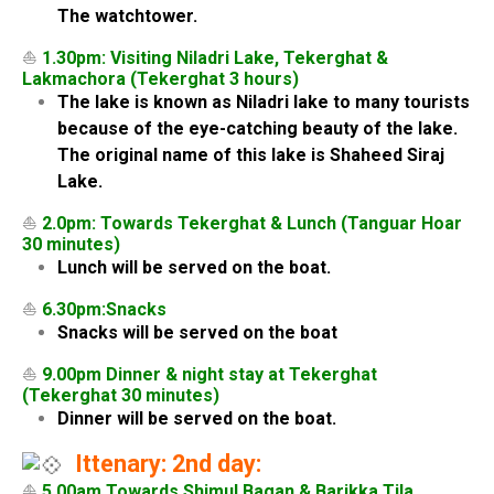
The watchtower.
⛵
1.30pm: Visiting Niladri Lake, Tekerghat &
Lakmachora (Tekerghat 3 hours)
The lake is known as Niladri lake to many tourists
because of the eye-catching beauty of the lake.
The original name of this lake is Shaheed Siraj
Lake.
⛵
2.0pm: Towards Tekerghat & Lunch (Tanguar Hoar
30 minutes)
Lunch will be served on the boat.
⛵
6.30pm:Snacks
Snacks will be served on the boat
⛵
9.00pm Dinner & night stay at Tekerghat
(Tekerghat 30 minutes)
Dinner will be served on the boat.
Ittenary: 2nd day:
⛵
5.00am Towards Shimul Bagan & Barikka Tila