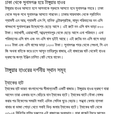
ঢাকা থেকে সুনামগঞ্জ হয়ে টাঙ্গুয়ার হাওর
টাঙ্গুয়ার হাওর আসতে হলে আপনাকে প্রথমে আসতে হবে সুনামগঞ্জ শহরে। ঢাকা
থেকে সড়ক পথে সুনামগঞ্জ আসতে পারবেন। ঢাকার সায়দাবাদ থেকে প্রতিদিন
শ্যামলী এন আর, শ্যামলী এস পি, হানিফ এন্টারপ্রাইজ, মামুন পরিবহনের নন এসি
বাসগুলো সুনামগঞ্জের উদ্দ্যেশ্যে ছেড়ে আসে। এই রুটে নন এসি বাস ভাড়া ৮০০
টাকা। মহাখালী, এয়ারপোর্ট, আব্দুল্লাহপুর থেকে ছেড়ে আসে এনা পরিবহন। এনা
পরিবহনের এসি বাস এবং নন এসি বাস দুইই আছে। এই রুটের নন এসি বাসে ভাড়া
৮০০ টাকা এবং এসি বাসের ভাড়া ১২০০ টাকা। সুনামগঞ্জ শহর থেকে লেগুনা, সি এন
জি অথবা বাইকে করে চলে আসুন তাহিরপুর বাজার, এই বাজারের ঘাট থেকেই হাওর
ভ্রমণের জন্য ইঞ্জিন চালিত বোট পেয়ে যাবেন।
টাঙ্গুয়ার হাওরের দর্শনীয় স্থান সমূহ
ট্যাকের হাট
ট্যাকের হাট ভারত বাংলাদেশের সীমান্তবর্তী একটি বাজার। টাঙ্গুয়ার হাওর ভ্রমণে যারা
আসেন তারা একবার হলে বেড়িয়ে যান ট্যাকের হাটে। ট্যাকের ঘাটে নৌকা নোঙ্গর
করার পর বিকেলের সময়টা সবাই এদিক সেদিক ঘুরে বেড়ায়। সন্ধ্যা বেলায় হালকা
খাবার বা ভাজা পোড়া খেতে সবাই ভিড় জমায় ট্যাকের হাটে। ট্যাকের ঘাট থেকে
০৩-০৪ মিনিটের হাটার দুরুত্বে এই বাজারের অবস্থান। যারা বাজেট ট্যুরে আসেন