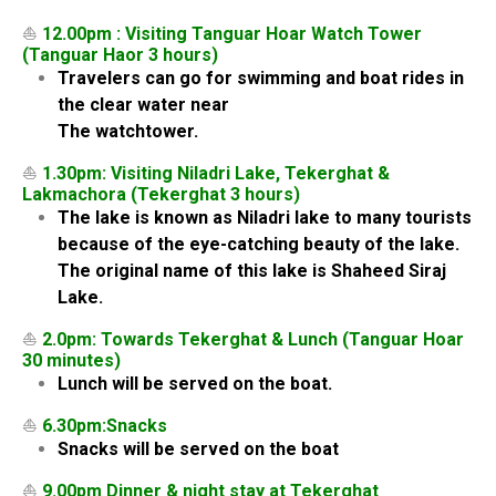
⛵
12.00pm : Visiting Tanguar Hoar Watch Tower
(Tanguar Haor 3 hours)
Travelers can go for swimming and boat rides in
the clear water near
The watchtower.
⛵
1.30pm: Visiting Niladri Lake, Tekerghat &
Lakmachora (Tekerghat 3 hours)
The lake is known as Niladri lake to many tourists
because of the eye-catching beauty of the lake.
The original name of this lake is Shaheed Siraj
Lake.
⛵
2.0pm: Towards Tekerghat & Lunch (Tanguar Hoar
30 minutes)
Lunch will be served on the boat.
⛵
6.30pm:Snacks
Snacks will be served on the boat
⛵
9.00pm Dinner & night stay at Tekerghat