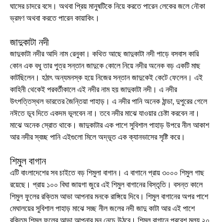
ঘাসের চাদরে বসে। অথবা প্রিয় মানুষটিকে নিয়ে করতে পারেন লেকের জলে নৌকা
ভ্রমণ অথবা করতে পারেন কায়াকিং।
জাদুকাটা নদী
জাদুকাটা নদীর আদি নাম রেনুকা। কথিত আছে জাদুকাটা নদী পাড়ে বসবাস কারি
কোন এক বধু তার পুত্র সন্তান জাদুকে কোলে নিয়ে নদীর অনেক বড় একটি মাছ
কাটছিলেন। হঠাৎ অন্যমনস্ক হয়ে নিজের সন্তান জাদুকেই কেটে ফেলেন। এই
কাহিনী থেকেই পরবর্তীকালে এই নদীর নাম হয় জাদুকাটা নদী। এ নদীর
উৎপত্তিস্থল ভারতের জৈন্তিয়া পাহাড়। এ নদীর পানি অনেক ঠান্ডা, দুপুরের গেলে
নঈতে ডূব দিতে একদম ভূলবেন না। তবে নদীর মাঝে যাওয়ার চেষ্টা করবেন না।
মাঝে অনেক স্রোত থাকে। জাদুকাটার এক পাশে সুবিশাল পাহাড় উপরে নীল আকাশ
আর নদীর স্বচ্ছ পানি এইগুলো মিলে অদ্ভূত এক ক্যানভাসের সৃষ্টি করে।
শিমুল বাগান
এটি বাংলাদেশের সব চাইতে বড় শিমুলা বাগান। এ বাগানে প্রায় ৩০০০ শিমুল গাছ
রয়েছে। প্রায় ১০০ বিঘা জায়গা জুরে এই শিমুল বাগানের বিস্তৃতি। বসন্ত কালে
শিমুল ফুলের রক্তিম আভা আপনার মনকে রাঙ্গিয়ে দিবে। শিমুল বাগানের অপর পাশে
মেঘালয়ের সুবিশাল পাহাড় মাঝে সচ্ছ নীল জলের নদী জাদু কাটা আর এই পাশে
রক্তিম শিমুল ফুলের আভা আপনার মন নেচে উঠবে। শিমুল বাগানে প্রবেশ মূল্য ২০