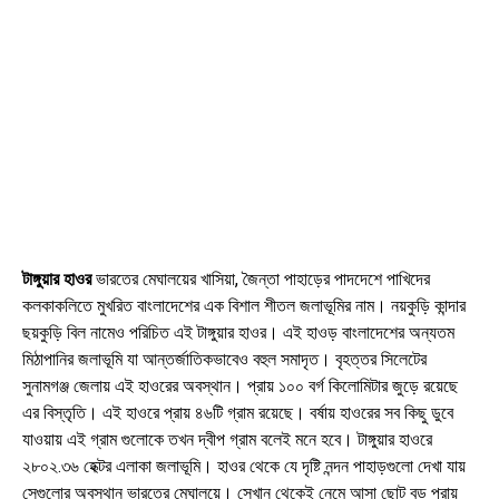
টাঙ্গুয়ার হাওর
ভারতের মেঘালয়ের খাসিয়া, জৈন্তা পাহাড়ের পাদদেশে পাখিদের
কলকাকলিতে মুখরিত বাংলাদেশের এক বিশাল শীতল জলাভূমির নাম। নয়কুড়ি কান্দার
ছয়কুড়ি বিল নামেও পরিচিত এই টাঙ্গুয়ার হাওর। এই হাওড় বাংলাদেশের অন্যতম
মিঠাপানির জলাভূমি যা আন্তর্জাতিকভাবেও বহুল সমাদৃত। বৃহত্তর সিলেটের
সুনামগঞ্জ জেলায় এই হাওরের অবস্থান। প্রায় ১০০ বর্গ কিলোমিটার জুড়ে রয়েছে
এর বিস্তৃতি। এই হাওরে প্রায় ৪৬টি গ্রাম রয়েছে। বর্ষায় হাওরের সব কিছু ডুবে
যাওয়ায় এই গ্রাম গুলোকে তখন দ্বীপ গ্রাম বলেই মনে হবে। টাঙ্গুয়ার হাওরে
২৮০২.৩৬ হেক্টর এলাকা জলাভূমি। হাওর থেকে যে দৃষ্টি নন্দন পাহাড়গুলো দেখা যায়
সেগুলোর অবস্থান ভারতের মেঘালয়ে। সেখান থেকেই নেমে আসা ছোট বড় প্রায়