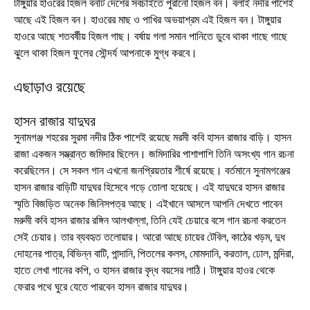
টাঙ্গুয়ার হাওরের হিজল বনটি দেশের সবচাইতে পুরানো হিজল বন। বলাই নদীর পাশেই
আছে এই হিজল বন। হাওরের মাছ ও পাখির অভয়াশ্রম এই হিজল বন। টাঙ্গুয়ার
হাওরে আছে শতবর্ষীয় হিজল গাছ। বর্ষায় গলা সমান পানিতে ডুবে থাকা গাছে গাছে
ঝুলে থাকা হিজল ফুলের সৌন্দর্য আপনাকে মুগ্ধ করবে।
এছাড়াও রয়েছে
হাসন রাজার যাদুঘর
সুনামগঞ্জ শহরের সুরমা নদীর ঠিক পাশেই রয়েছে মরমী কবি হাসন রাজার বাড়ি। হাসন
রাজা একজন সম্ভ্রান্ত জমিদার ছিলেন। জমিদারির পাশাপাশি তিনি অসংখ্য গান রচনা
করেছিলেন। সে সকল গান এখনো জনপ্রিয়তার শীর্ষে রয়েছে। বর্তমানে সুনামগঞ্জের
হাসন রাজার বাড়িটি যাদুঘর হিসেবে গড়ে তোলা হয়েছে। এই যাদুঘরে হাসন রাজার
স্মৃতি বিজড়িত অনেক জিনিসপত্র আছে। এইখানে আসলে আপনি দেখতে পাবেন
মরুমী কবি হাসন রাজার রঙ্গিন আলখাল্লা, তিনি যেই চেয়ারে বসে গান রচনা করতেন
সেই চেয়ার। তার ব্যবহৃত তলোয়ার। আরো আছে চায়ের টেবিল, কাঠের খড়ম, দুধ
দোহনের পাত্র, বিভিন্ন বাটি, পান্দানি, পিতলের কলস, মোমদানি, করতাল, ঢোল, মন্দিরা,
হাতে লেখা গানের কপি, ও হাসন রাজার বৃদ্ধ বয়সের লাঠি। টাঙ্গুয়ার হাওর থেকে
ফেরার পথে ঘুরে যেতে পারবেন হাসন রাজার যাদুঘর।