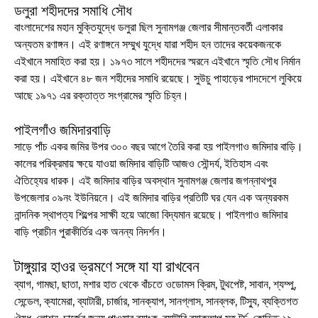
ডলুরা শহীদদের সমাধি সৌধ
বাংলাদেশের মহান মুক্তিযুদ্ধে ডলুরা ছিল সুনামগঞ্জ জেলার সীমান্তবর্তী এলাকার
অন্যতম রণাঙ্গন। এই রণাঙ্গনে সম্মুখ যুদ্ধে যারা শহীদ হন তাদের কয়েকজনকে
এইখানে সমাহিত করা হয়। ১৯৭৩ সালে শহীদদের স্মরনে এইখানে স্মৃতি সৌধ নির্মান
করা হয়। এইখানে ৪৮ জন শহীদের সমাধি রয়েছে। সুউচু পাহাড়ের পাদদেশে লুকিয়ে
আছে ১৯৭১ এর রক্তাত্ত সংগ্রামের স্মৃতি চিহ্ন।
পাইলগাঁও জমিদারবাড়ি
সাড়ে পাঁচ একর জমির উপর ৩০০ বছর আগে তৈরি করা হয় পাইলগাও জমিদার বাড়ি।
কালের পরিক্রমায় ক্ষয়ে যাওয়া জমিদার বাড়িটি আজও সৌন্দর্য, ইতিহাস এবং
ঐতিহ্যের ধারক। এই জমিদার বাড়ির অবস্থান সুনামগঞ্জ জেলার জগন্নাথপুর
উপজেলার ০৯নং ইউনিয়নে। এই জমিদার বাড়ির প্রতিটি ঘর যেন এক অন্যরকম
নান্দনিক স্থাপত্য শিল্পের সাক্ষী হয়ে আজো বিদ্যমান রয়েছে। পাইলগাও জমিদার
বাড়ি প্রাচীন পুরাকীর্তির এক অনন্য নিদর্শন।
টাঙ্গুয়ার হাওর ভ্রমণে সঙ্গে যা যা রাখবেন
ব্যাগ, গামছা, ছাতা, মশার হাত থেকে বাঁচতে ওডোমস ক্রিম, টুথপেষ্ট, সাবান, শ্যম্পু,
সেন্ডেল, ক্যামেরা, ব্যাটারী, চার্জার, সানক্যাপ, সানগ্লাস, সানব্লক, টিস্যু, ব্যক্তিগত