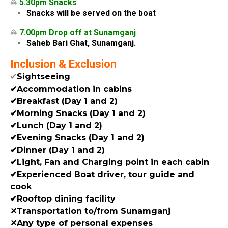
⛵
5.30pm Snacks
Snacks will be served on the boat
⛵
7.00pm Drop off at Sunamganj
Saheb Bari Ghat, Sunamganj.
Inclusion & Exclusion
✔
Sightseeing
✔Accommodation in cabins
✔Breakfast (Day 1 and 2)
✔Morning Snacks (Day 1 and 2)
✔Lunch (Day 1 and 2)
✔Evening Snacks (Day 1 and 2)
✔Dinner (Day 1 and 2)
✔Light, Fan and Charging point in each cabin
✔Experienced Boat driver, tour guide and
cook
✔Rooftop dining facility
✕Transportation to/from Sunamganj
✕Any type of personal expenses