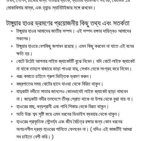
ঔষধ, লোশন, চার্জের জন্য পাওয়ার ব্যাংক, ব্যাটারি ব্যাকআপ সহ টর্চ, কোভিড ১৯
মোকাবিলায় মাস্ক, এবং হ্যান্ড স্যানিটাইজার সঙ্গে রাখবেন।
টাঙ্গুয়ার হাওর ভ্রমণের প্রয়োজনীয় কিছু তথ্য এবং সতর্কতা
টাঙ্গুয়ার হাওর আমাদের জাতীয় সম্পদ। এই সম্পদ রক্ষার দায়িত্বও আমাদের
সকলের।
টাঙ্গুয়ার হাওরে বেশকিছু জলাবন রয়েছে। এমন কিছু করবেন না যাতে এই বনের
ক্ষতি হয়।
বোটে উঠেই আপনার লাইফ জ্যাকেটটি বুঝে নিবেন। যদি বোটে লাইফ জ্যাকেট
না থাকে তাহলে বাজারে ভাড়া পাওয়া যায়, সেখান থেকে সংগ্রহ করে নিবেন।
খরচ কমাতে চাইলে গ্রুপ ভিত্তিক ভ্রমণ করুন।
বজ্রপাতের সময় বোটের ছাদে যাওয়া থেকে বিরিত থাকুন।
যাদুকাটা নদীতে সাতার জানলেও কোনভাবেই লাইফ জ্যাকেট ছাড়া নামবেন
না। জাদুকাটা নদীর তলদেশে তীব্র স্রোত থাকে যা উপর থেকে বুঝা যায় না।
হাওরের মাছ, বন্যপ্রানী এবং পাখি শিকার থেকে বিরত থাকুন।
অতি উচ্চ শব্দ সৃষ্টি করে এমন ধরনের ডিভাইস ব্যবহার থেকে থাকুন।
হাওরের প্রাকৃতিক সৌন্দর্য্য এবং জীব বৈচিত্র রক্ষার জন্য কোন ধরনের
অপচনশীল দ্রব্য হাওরের পানিতে ফেলবেন না। ( যদিও এই কাজটিই আমরা
সব চাইতে বেশী করি। )