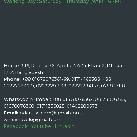
Working Day : Saturday - Thursday (9AM - 6PM)
House # 16, Road # 36, Appt # 2A Gulshan-2, Dhaka-
1212, Bangladesh.
Phone:
+88 01678076361-69, 01714168388, +88
02222283619, 02222291538, 02222294153, 028837118
WhatsApp Number: +88 01678076362, 01678076363,
01678076368, 01711336825, 01402288573
Email:
bdcruise.com@gmail.com,
winuxtravels@gmail.com
Facebook
Youtube
Linkedin