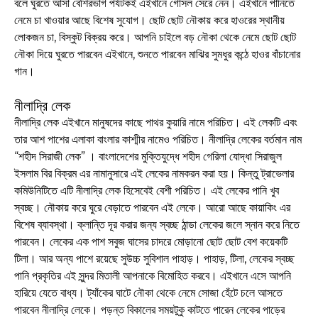
বলে ঘুরতে আসা বেশিরভাগ পর্যটকই এইখানে গোসল সেরে নেন। এইখানে পানিতে
নেমে চা খাওয়ার আছে বিশেষ সুযোগ। ছোট ছোট নৌকায় করে হাওরের স্থানীয়
লোকজন চা, বিস্কুট বিক্রয় করে। আপনি চাইলে বড় নৌকা থেকে নেমে ছোট ছোট
নৌকা দিয়ে ঘুরতে পারবেন এইখানে, শুনতে পারবেন মাঝির সুমধুর কন্ঠে হাওর বাঁচানোর
গান।
নীলাদ্রি লেক
নীলাদ্রি লেক এইখানে মানুষদের কাছে পাথর কুয়ারি নামে পরিচিত। এই লেকটি এবং
তার আশ পাশের এলাকা বাংলার কাশ্মীর নামেও পরিচিত। নীলাদ্রি লেকের বর্তমান নাম
“শহীদ সিরাজী লেক” । বাংলাদেশের মুক্তিযুদ্ধে শহীদ গেরিলা যোদ্ধা সিরাজুল
ইসলাম বির বিক্রম এর নামানুসারে এই লেকের নামকরন করা হয়। কিন্তু ট্রাভেলার
কমিউনিটিতে এটি নীলাদ্রি লেক হিসেবেই বেশী পরিচিত। এই লেকের পানি খুব
স্বচ্ছ। নৌকায় করে ঘুরে বেড়াতে পারবেন এই লেকে। আরো আছে কায়াকিং এর
বিশেষ ব্যাবস্থা। ক্লান্তি দূর করার জন্য স্বচ্ছ ঠান্ডা লেকের জলে স্নান করে নিতে
পারবেন। লেকের এক পাশ সবুজ ঘাসের চাদরে মোড়ানো ছোট ছোট বেশ কয়েকটি
টিলা। আর অন্য পাশে রয়েছে সুউচ্চ সুবিশাল পাহাড়। পাহাড়, টিলা, লেকের স্বচ্ছ
পানি প্রকৃতির এই সুন্দর মিতালী আপনাকে বিমোহিত করবে। এইখানে এসে আপনি
হারিয়ে যেতে বাধ্য। ট্যাঁকের ঘাটে নৌকা থেকে নেমে সোজা হেঁটে চলে আসতে
পারবেন নীলাদ্রি লেকে। পড়ন্ত বিকালের সময়টুকু কাটতে পারেন লেকের পাড়ের