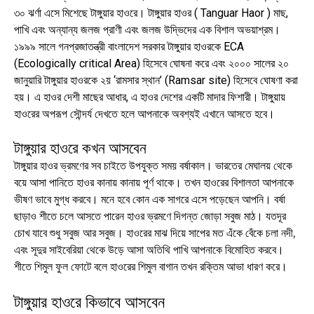
৩০ ঝর্ণা এসে মিশেছে টাঙ্গুয়ার হাওরে। টাঙ্গুয়ার হাওর ( Tanguar Haor ) মাছ,
পাখি এবং অন্যান্য জলজ প্রাণী এবং জলজ উদ্ভিদের এক বিশাল অভয়াশ্রম।
১৯৯৯ সালে গনপ্রজাতন্ত্রী বাংলাদেশ সরকার টাঙ্গুয়ার হাওরকে ECA
(Ecologically critical Area) হিসেবে ঘোষনা করে এবং ২০০০ সালের ২০
জানুয়ারি টাঙ্গুয়ার হাওরকে ২য় ‘রামসার স্থান’ (Ramsar site) হিসেবে ঘোষণা করা
হয়। এ হাওর দেশী মাছের আধার, এ হাওর দেশের একটি মাদার ফিশারী। টাঙ্গুয়ায়
হাওরের অপরূপ সৌন্দর্য দেখতে হলে আপনাকে অবশ্যই এখানে আসতে হবে।
টাঙ্গুয়ার হাওরে কখন আসবেন
টাঙ্গুয়ার হাওর ভ্রমণের সব চাইতে উপযুক্ত সময় বর্ষাকাল। ভারতের মেঘালয় থেকে
বয়ে আসা পানিতে হাওর কানায় কানায় পূর্ণ থাকে। তখন হাওরের বিশালতা আপনাকে
ভীষণ ভাবে মুগ্ধ করবে। মনে হবে কোন এক সাগরে এসে পড়েছেন আপনি। বর্ষা
ছাড়াও শীতে চলে আসতে পারেন হাওর ভ্রমণে দিগন্ত জোড়া সবুজ মাঠ। যতদূর
চোখ যাবে শুধু সবুজ আর সবুজ। হাওরের মাঝ দিয়ে সাপের মত এঁকে বেঁকে চলা নদী,
এবং সূদুর সাইবেরিয়া থেকে উড়ে আসা অতিথি পাখি আপনাকে বিমোহিত করবে।
শীতে শিমুল ফুল ফোটে বলে হাওরের শিমুল বাগান তখন রক্তিম আভা ধারণ করে।
টাঙ্গুয়ার হাওরে কিভাবে আসবেন